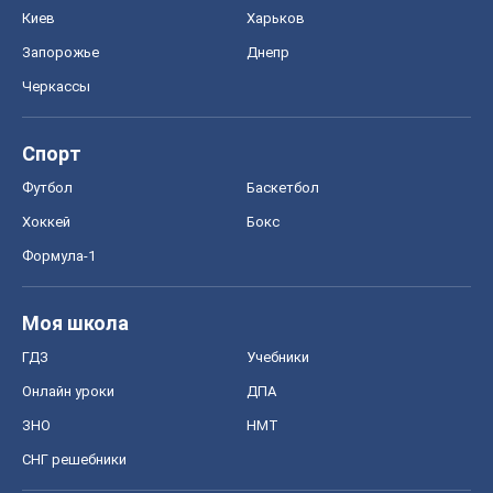
Киев
Харьков
Запорожье
Днепр
Черкассы
Спорт
Футбол
Баскетбол
Хоккей
Бокс
Формула-1
Моя школа
ГДЗ
Учебники
Онлайн уроки
ДПА
ЗНО
НМТ
СНГ решебники