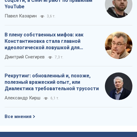
соцсети, а СМИ играют по правилам
YouTube
Павел Казарин
3,6 т.
В плену собственных мифов: как
Константиновка стала главной
идеологической ловушкой для
российских оккупантов
Дмитрий Снегирев
7,3 т.
Рекрутинг: обновленный и, похоже,
полезный вражеский опыт, или
Диалектика требовательной трусости
Александр Кирш
6,1 т.
Все мнения