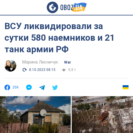
ВСУ ликвидировали за
сутки 580 наемников и 21
танк армии РФ
Марина Лисничук
War
8.10.2023 08:15
8,8 т.
206