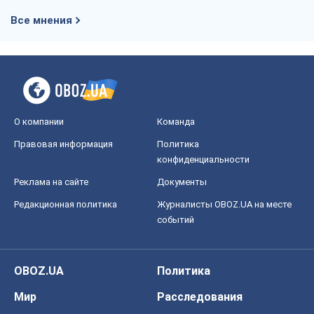
Юрий Кирпичев
717
"Поколение оливье": привычка к
русскому оказалась сильнее войны
Руслан Горовой
3,4 т.
Вот конечная цель российского
массированного удара
Игорь Чернецкий
4,6 т.
Все мнения