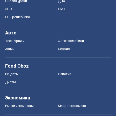
Запорожье
Днепр
Черкассы
Спорт
Футбол
Баскетбол
Хоккей
Бокс
Формула-1
Моя школа
ГДЗ
Учебники
Онлайн уроки
ДПА
ЗНО
НМТ
СНГ решебники
Авто