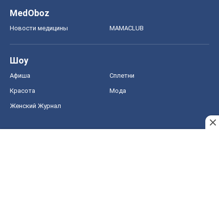
Тест Драйв
Электромобили
Акции
Сервис
Food Oboz
Рецепты
Напитки
Диеты
Экономика
Рынки и компании
Mакроэкономика
MedOboz
Новости медицины
MAMACLUB
Шоу