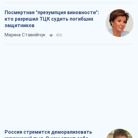
Rest
Мнения
Кремль переносит войну в тыл Европы:
под угрозой критическая логистика
Виктор Ягун
2,4 т.
На чьей стороне истории выступает
Дональд Трамп?
Виктор Каспрук
4,1 т.
Посмертная "презумпция виновности":
кто разрешил ТЦК судить погибших
защитников
Марина Ставнійчук
456