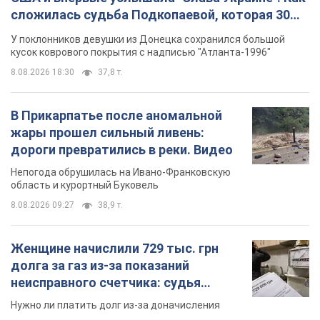
сложилась судьба Подкопаевой, которая 30
лет назад завоевала "золото" Олимпиады
У поклонников девушки из Донецка сохранился большой
кусок коврового покрытия с надписью "Атланта-1996"
8.08.2026 18:30
37,8 т.
В Прикарпатье после аномальной
жары прошел сильный ливень:
дороги превратились в реки. Видео
Непогода обрушилась на Ивано-Франковскую
область и курортный Буковель
8.08.2026 09:27
38,9 т.
Женщине начислили 729 тыс. грн
долга за газ из-за показаний
неисправного счетчика: судья
вынес неожиданное решение
Нужно ли платить долг из-за доначисления