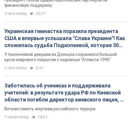
Президент поблагодарил европейских партнеров за
финансовую поддержку
3 часа назад
35,3 т.
Украинская гимнастка поразила президента
США и впервые услышала "Слава Украине"! Как
сложилась судьба Подкопаевой, которая 30
лет назад завоевала "золото" Олимпиады
У поклонников девушки из Донецка сохранился большой
кусок коврового покрытия с надписью "Атланта-1996"
2 часа назад
8,4 т.
Заботилась об учениках и поддерживала
учителей: в результате удара РФ по Киевской
области погибли директор киевского лицея, её
муж и внук
Вечная память жертвам российского террора
7 часов назад
18,6 т.