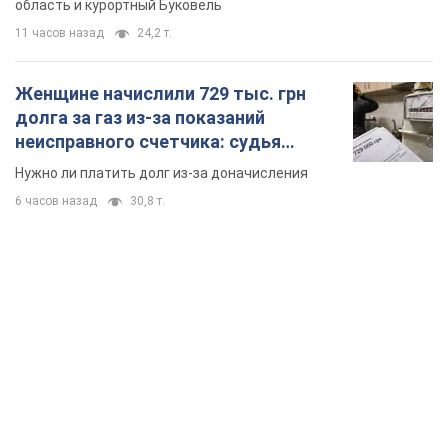
область и курортный Буковель
11 часов назад
24,2 т.
Женщине начислили 729 тыс. грн
долга за газ из-за показаний
неисправного счетчика: судья
вынес неожиданное решение
Нужно ли платить долг из-за доначисления
6 часов назад
30,8 т.