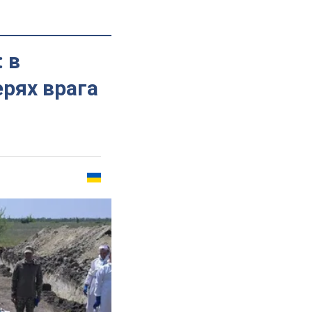
 в
рях врага