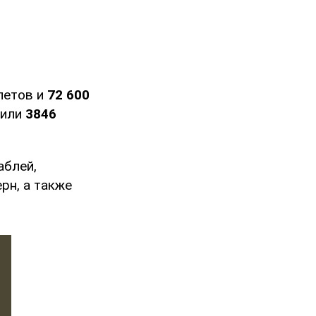
летов и
72 600
жили
3846
аблей,
рн, а также