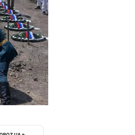
 OBOZ.UA в