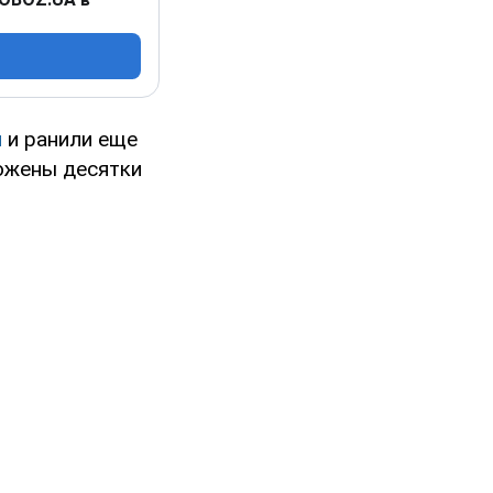
и
и ранили еще
тожены десятки