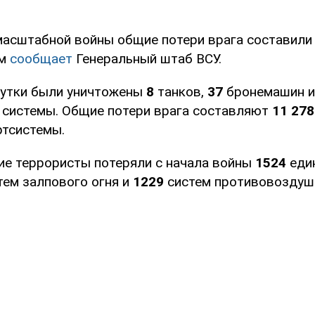
масштабной войны общие потери врага составили
ом
сообщает
Генеральный штаб ВСУ.
сутки были уничтожены
8
танков,
37
бронемашин 
 системы. Общие потери врага составляют
11 278
ртсистемы.
ие террористы потеряли с начала войны
1524
еди
тем залпового огня и
1229
систем противовоздуш