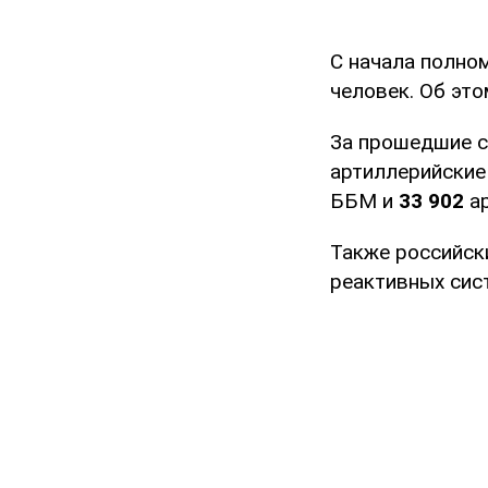
С начала полно
человек. Об эт
За прошедшие 
артиллерийские
ББМ и
33 902
а
Также российск
реактивных сис