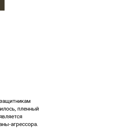
 защитникам
нилось, пленный
 является
аны-агрессора.