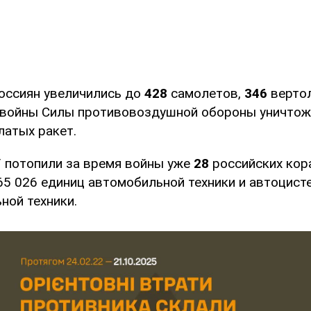
оссиян увеличились до
428
самолетов,
346
верто
 войны Силы противовоздушной обороны уничто
латых ракет.
У потопили за время войны уже
28
российских кор
5 026 единиц автомобильной техники и автоцисте
ной техники.