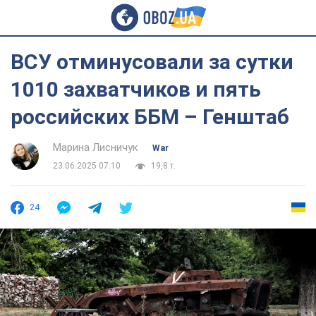
ВСУ отминусовали за сутки
1010 захватчиков и пять
российских ББМ – Генштаб
Марина Лисничук
War
23.06.2025 07:10
19,8 т.
24