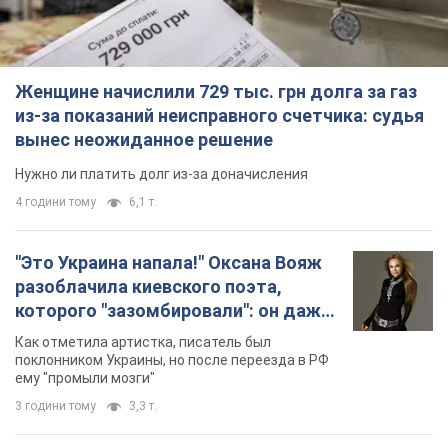
Женщине начислили 729 тыс. грн долга за газ
из-за показаний неисправного счетчика: судья
вынес неожиданное решение
Нужно ли платить долг из-за доначисления
4 години тому
6,1 т.
"Это Украина напала!" Оксана Вояж
разоблачила киевского поэта,
которого "зазомбировали": он даже
русского не знал, а теперь хочет
Как отметила артистка, писатель был
геноцида украинцев
поклонником Украины, но после переезда в РФ
ему "промыли мозги"
3 години тому
3,3 т.