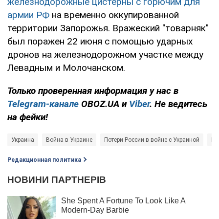
железнодорожные цистерны с горючим для
армии РФ
на временно оккупированной
территории Запорожья. Вражеский "товарняк"
был поражен 22 июня с помощью ударных
дронов на железнодорожном участке между
Левадным и Молочанском.
Только проверенная информация у нас в
Telegram-канале
OBOZ.UA и
Viber
. Не ведитесь
на фейки!
Украина
Война в Украине
Потери России в войне с Украиной
Ге
Редакционная политика