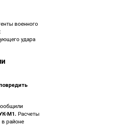
генты военного
х
дующего удара
ли
повредить
ообщили
УК-М1.
Расчеты
а
в районе