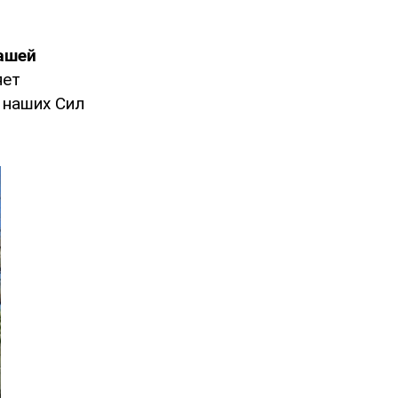
ашей
яет
 наших Сил