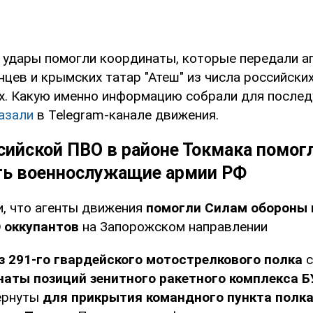
 удары помогли координаты, которые передали а
цев и крымских татар "Атеш" из числа российски
. Какую именно информацию собрали для после
азали
в Telegram-канале движения.
сийской ПВО в районе Токмака помог
ть военнослужащие армии РФ
и, что агенты движения
помогли Силам обороны 
 оккупантов
на Запорожском направлении
з 291-го гвардейского мотострелкового полка
с
аты позиций зенитного ракетного комплекса Б
ернуты
для прикрытия командного пункта полк