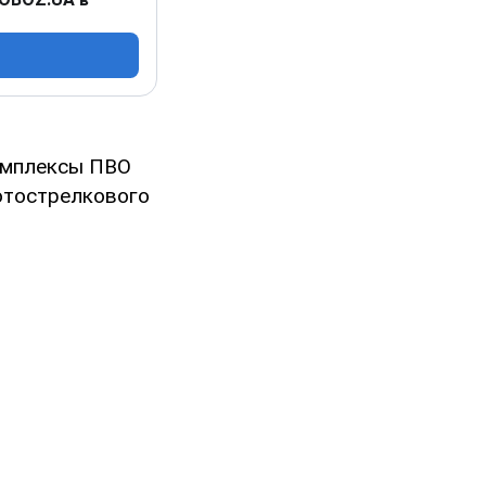
омплексы ПВО
отострелкового