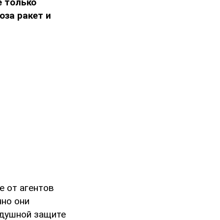
 только
оза ракет и
е от агентов
нно они
здушной защите