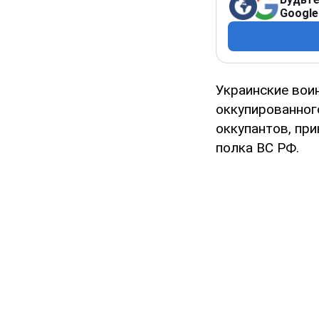
Google
Украинские вои
оккупированног
оккупантов, пр
полка ВС РФ.