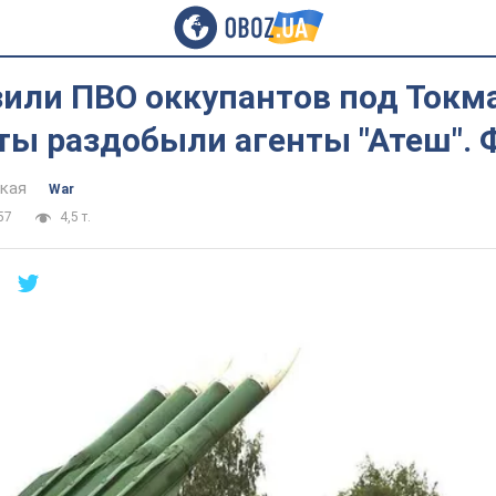
зили ПВО оккупантов под Токм
ты раздобыли агенты "Атеш". 
цкая
War
57
4,5 т.