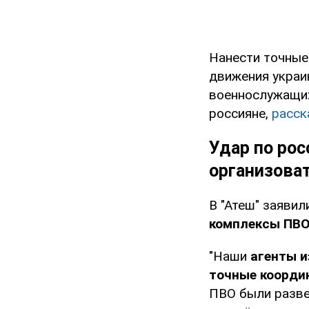
Нанести точные
движения украин
военнослужащих
россияне,
расск
Удар по рос
организова
В "Атеш" заявил
комплексы ПВО
"Наши
агенты и
точные координ
ПВО были разв