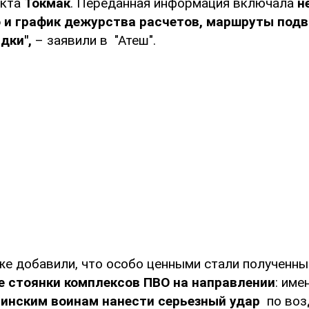
нкта
Токмак
. Переданная информация включала
не
 и график дежурства расчетов, маршруты подв
дки",
– заявили в "Атеш".
же добавили, что особо ценными стали полученны
е стоянки комплексов ПВО на направлении
: име
аинским воинам нанести серьезный удар
по во