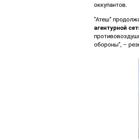
оккупантов.
"Атеш" продолж
агентурной сет
противовоздушн
обороны", – ре