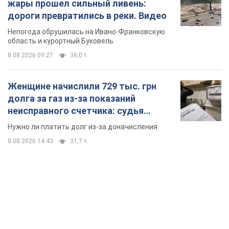
жары прошел сильный ливень:
дороги превратились в реки. Видео
Непогода обрушилась на Ивано-Франковскую
область и курортный Буковель
8.08.2026 09:27
36,0 т.
Женщине начислили 729 тыс. грн
долга за газ из-за показаний
неисправного счетчика: судья
вынес неожиданное решение
Нужно ли платить долг из-за доначисления
8.08.2026 14:43
31,7 т.