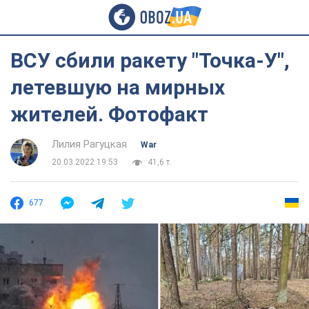
ВСУ сбили ракету "Точка-У",
летевшую на мирных
жителей. Фотофакт
Лилия Рагуцкая
War
20.03.2022 19:53
41,6 т.
677