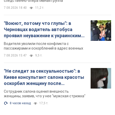
7.08.2026 15:47
9,5 т.
"Не следит за сексуальностью": в
Киеве консультант салона красоты
оскорбил женщину после
химиотерапии, разгорелся скандал.
Сотрудник салона оценил внешность
Фото
женщины, заявив, что у нее "мужская стрижка"
8 часов назад
17,5 т.