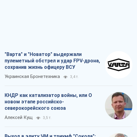
пулеметный обстрел и удар FPV-дрона,
сохранив жизнь офицеру ВСУ
Украинская Бронетехника
3,4 т.
КНДР как катализатор войны, или О
новом этапе российско-
северокорейского союза
Алексей Кущ
3,5 т.
Выход в элиту ЧМ и триумф "Сокола":
что происходит в украинском хоккее
Александр Липенко
1,3 т.
Что ожидает украинцев в 2026-2028
годах? Основные выводы из новых
прогнозов от НБУ
Василий Фурман
25,3 т.