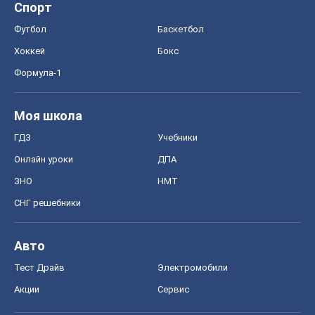
Онлайн уроки
ДПА
ЗНО
НМТ
СНГ решебники
Авто
Тест Драйв
Электромобили
Акции
Сервис
Food Oboz
Рецепты
Напитки
Диеты
Экономика
Рынки и компании
Mакроэкономика