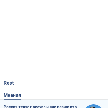
Rest
Мнения
Россия теряет ресурсы вне плана: кто
на самом деле диктует темп войны
Сергей Мисюра
9,6 т.
"Мы уже переживали и худшее":
Украине не стоит поддаваться
отчаянию из-за ракетного террора
Сергей Марченко, эксперт
8,7 т.