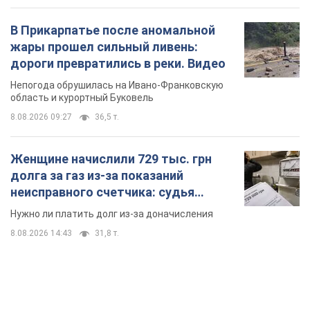
В Прикарпатье после аномальной
жары прошел сильный ливень:
дороги превратились в реки. Видео
Непогода обрушилась на Ивано-Франковскую
область и курортный Буковель
8.08.2026 09:27
36,5 т.
Женщине начислили 729 тыс. грн
долга за газ из-за показаний
неисправного счетчика: судья
вынес неожиданное решение
Нужно ли платить долг из-за доначисления
8.08.2026 14:43
31,8 т.