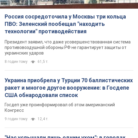
Россия сосредоточила у Москвы три кольца
ПВО: Зеленский пообещал "находить
технологии" противодействия
Президент заявил, что даже усовершенствованная система
противовоздушной обороны РФ не гарантирует защиты от
украинских ударов
8 годин тому
61,5 т.
Украина приобрела у Турции 70 баллистических
ракет и многое другое вооружение: в Госдепе
США обнародовали список
Госдеп уже проинформировал об этом американский
Конгресс
9 годин тому
12,4 т.
"Нас услышали лишь одним ухом": в городах