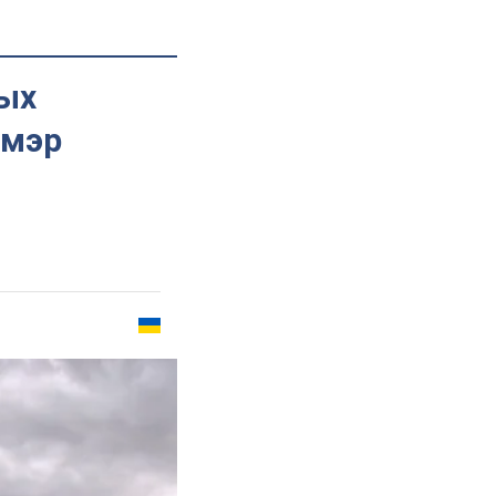
вых
 мэр