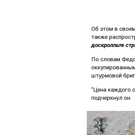
Об этом в свое
также распрост
доскролльте стр
По словам Федо
оккупированным
штурмовой бриг
"Цена каждого 
подчеркнул он.