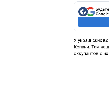
Будьте
Google
У украинских в
Копани. Там на
оккупантов с их