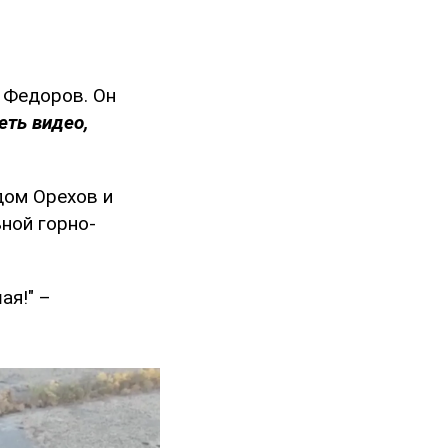
 Федоров. Он
еть видео,
дом Орехов и
ной горно-
ая!" –