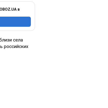
 OBOZ.UA в
близи села
ь российских