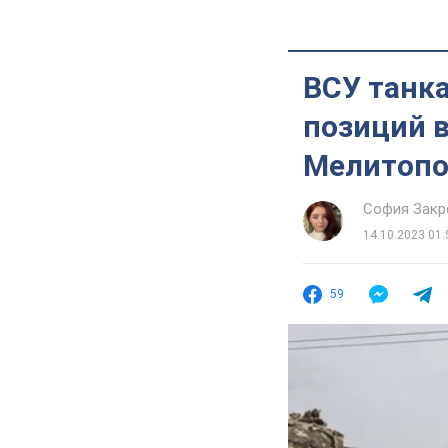
ВСУ танк
позиций в
Мелитопо
София Закр
14.10.2023 01:
59