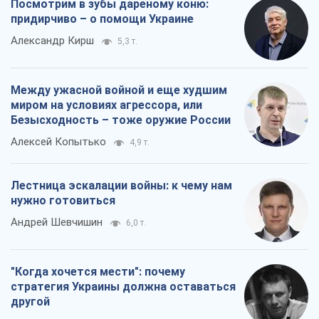
Посмотрим в зубы дареному коню:
придирчиво – о помощи Украине
Александр Кирш
5,3 т.
Между ужасной войной и еще худшим
миром на условиях агрессора, или
Безысходность – тоже оружие России
Алексей Копытько
4,9 т.
Лестница эскалации войны: к чему нам
нужно готовиться
Андрей Шевчишин
6,0 т.
"Когда хочется мести": почему
стратегия Украины должна оставаться
другой