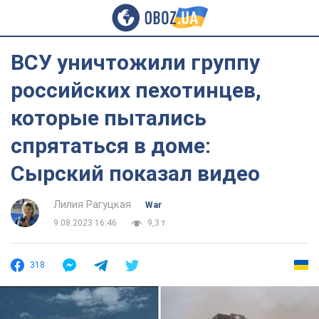
ВСУ уничтожили группу
российских пехотинцев,
которые пытались
спрятаться в доме:
Сырский показал видео
Лилия Рагуцкая
War
9.08.2023 16:46
9,3 т.
318