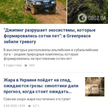
"Джипинг разрушает экосистемы, которые
формировались сотни лет": в Greenpeace
забили тревогу
В высокогорье расположены альпийские и субальпийские
луга – редкие природные комплексы, которые
формировались на протяжении сотен лет
8 годин тому
669
Жара в Украине пойдет на спад,
ожидаются грозы: синоптики дали
прогноз, когда стоит ожидать
изменения погоды
Совсем скоро жара постепенно отступит
5.08.2026 14:59
6,7 т.