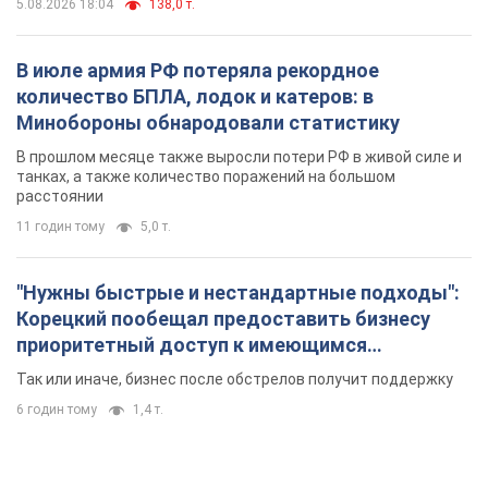
5.08.2026 18:04
138,0 т.
В июле армия РФ потеряла рекордное
количество БПЛА, лодок и катеров: в
Минобороны обнародовали статистику
В прошлом месяце также выросли потери РФ в живой силе и
танках, а также количество поражений на большом
расстоянии
11 годин тому
5,0 т.
"Нужны быстрые и нестандартные подходы":
Корецкий пообещал предоставить бизнесу
приоритетный доступ к имеющимся
складским помещениям
Так или иначе, бизнес после обстрелов получит поддержку
6 годин тому
1,4 т.