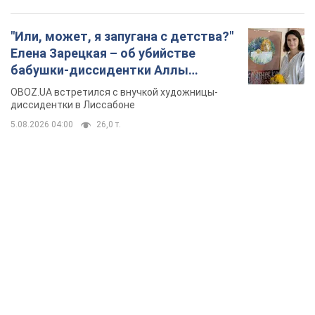
"Или, может, я запугана с детства?"
Елена Зарецкая – об убийстве
бабушки-диссидентки Аллы
Горской, критике сына Стуса и
OBOZ.UA встретился с внучкой художницы-
бегстве в Португалию с пятью
диссидентки в Лиссабоне
детьми
5.08.2026 04:00
26,0 т.