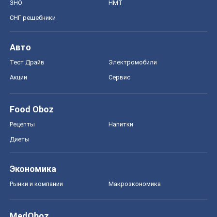
ЗНО
НМТ
СНГ решебники
Авто
Тест Драйв
Электромобили
Акции
Сервис
Food Oboz
Рецепты
Напитки
Диеты
Экономика
Рынки и компании
Mакроэкономика
MedOboz