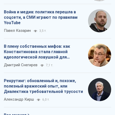
Война и медиа: политика перешла в
соцсети, а СМИ играют по правилам
YouTube
Павел Казарин
3,5 т.
В плену собственных мифов: как
Константиновка стала главной
идеологической ловушкой для
российских оккупантов
Дмитрий Снегирев
7,1 т.
Рекрутинг: обновленный и, похоже,
полезный вражеский опыт, или
Диалектика требовательной трусости
Александр Кирш
6,0 т.
Все мнения