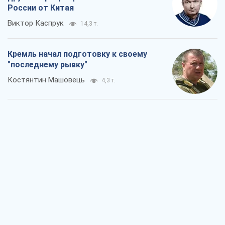
Дух Анкориджа окончательно
испарился
Виктор Андрусив
5,9 т.
Война и медиа: политика перешла в
соцсети, а СМИ играют по правилам