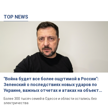
"Война будет все более ощутимой в России":
Зеленский о последствиях новых ударов по
Украине, важных отчетах и атаках на объекты
противника. Видео
Более 300 тысяч семей в Одессе и области остались без
электричества
10 годин тому
142,7 т.
"Очень прискорбно": Сибига раскритиковал
ЮНИСЕФ за заявление о погибших детях в
Украине
Глава МИД подчеркнул, что причиной гибели украинских
детей является война, развязанная РФ
8 годин тому
9,1 т.