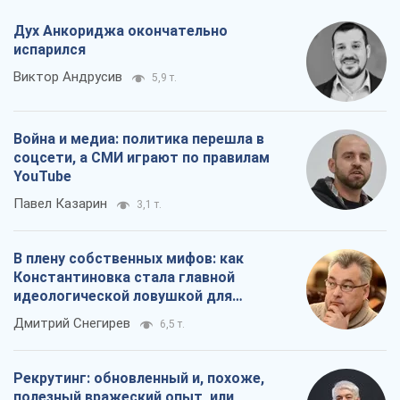
YouTube
Павел Казарин
3,1 т.
В плену собственных мифов: как
Константиновка стала главной
идеологической ловушкой для
российских оккупантов
Дмитрий Снегирев
6,5 т.
Рекрутинг: обновленный и, похоже,
полезный вражеский опыт, или
Диалектика требовательной трусости
Александр Кирш
5,5 т.
Все мнения