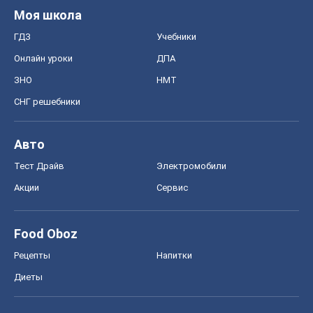
Авто
Тест Драйв
Электромобили
Акции
Сервис
Food Oboz
Рецепты
Напитки
Диеты
Экономика
Рынки и компании
Mакроэкономика
MedOboz
Новости медицины
MAMACLUB