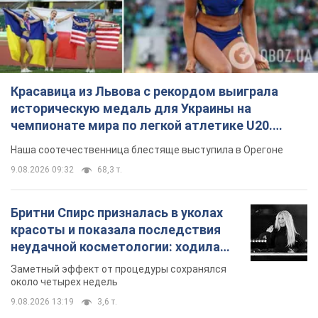
Видео
Наша соотечественница блестяще выступила в Орегоне
9.08.2026 09:32
68,3 т.
Бритни Спирс призналась в уколах
красоты и показала последствия
неудачной косметологии: ходила
так почти месяц
Заметный эффект от процедуры сохранялся
около четырех недель
9.08.2026 13:19
3,6 т.
В 16–17 лет могла целый день не
есть: украинская модель Кристина
Пономар рассказала о страшной
стороне модельной карьеры
Модель рассказала, какие гонорары получают
ее коллеги
9.08.2026 16:25
7,6 т.