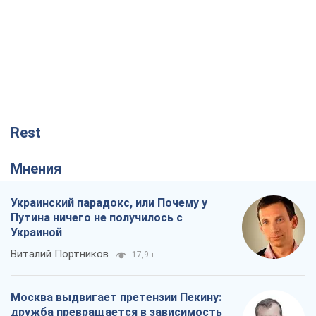
Мнения
Украинский парадокс, или Почему у
Путина ничего не получилось с
Украиной
Виталий Портников
17,9 т.
Москва выдвигает претензии Пекину:
дружба превращается в зависимость
России от Китая
Виктор Каспрук
14,3 т.
Кремль начал подготовку к своему
"последнему рывку"
Костянтин Машовець
4,3 т.