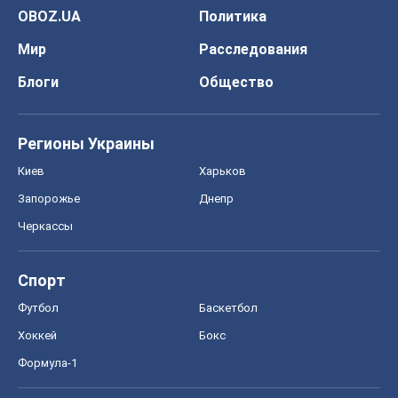
Запорожье
Днепр
Черкассы
Спорт
Футбол
Баскетбол
Хоккей
Бокс
Формула-1
Моя школа
ГДЗ
Учебники
Онлайн уроки
ДПА
ЗНО
НМТ
СНГ решебники