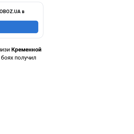
 OBOZ.UA в
лизи
Кременной
в боях получил