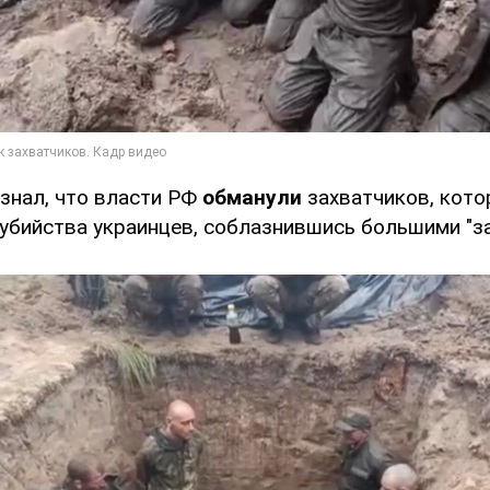
изнал, что власти РФ
обманули
захватчиков, кот
 убийства украинцев, соблазнившись большими "з