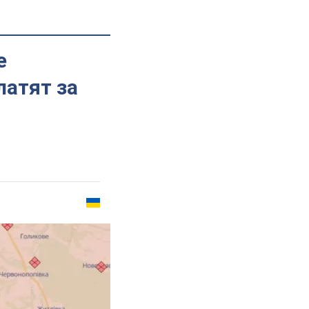
е
латят за