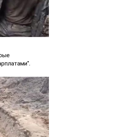
орые
арплатами".