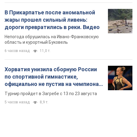
В Прикарпатье после аномальной
жары прошел сильный ливень:
дороги превратились в реки. Видео
Непогода обрушилась на Ивано-Франковскую
область и курортный Буковель
6 часов назад
11,0 т.
Хорватия унизила сборную России
по спортивной гимнастике,
официально не пустив на чемпионат
Европы основных спортсменов
Турнир пройдет в Загребе с 13 по 23 августа
5 часов назад
8,9 т.