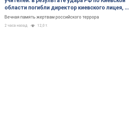
учителей: в результате удара РФ по Киевской
области погибли директор киевского лицея, её
муж и внук
Вечная память жертвам российского террора
2 часа назад
12,0 т.