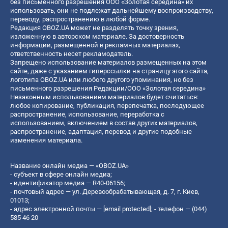
без письменного разрешения ООО «Золотая середина» их
использовать, они не подлежат дальнейшему воспроизводству,
переводу, распространению в любой форме.
Редакция OBOZ.UA может не разделять точку зрения,
изложенную в авторском материале. За достоверность
информации, размещенной в рекламных материалах,
ответственность несет рекламодатель.
Запрещено использование материалов размещенных на этом
сайте, даже с указанием гиперссылки на страницу этого сайта,
логотипа OBOZ.UA или любого другого упоминания, но без
письменного разрешения Редакции/ООО «Золотая середина»
Незаконным использованием материалов будет считаться:
любое копирование, публикация, перепечатка, последующее
распространение, использование, переработка с
использованием, включением в состав других материалов,
распространение, адаптация, перевод и другие подобные
изменения материала.
Название онлайн медиа — «OBOZ.UA»
- субъект в сфере онлайн медиа;
- идентификатор медиа — R40-06156;
- почтовый адрес — ул. Деревообрабатывающая, д. 7, г. Киев,
01013;
- адрес электронной почты —
[email protected]
; - телефон — (044)
585 46 20