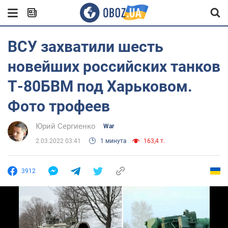
ВСУ захватили шесть
новейших российских танков
Т-80БВМ под Харьковом.
Фото трофеев
Юрий Сергиенко
War
2.03.2022 03:41
1 минута
163,4 т.
3912