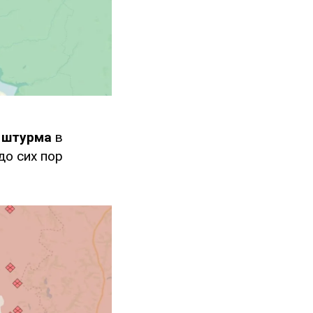
 штурма
в
до сих пор