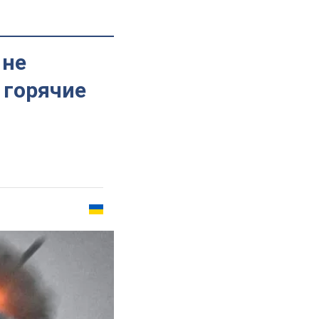
 не
 горячие