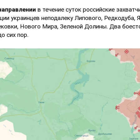
направлении
в течение суток российские захватч
ции украинцев неподалеку Липового, Редкодуба, 
ековки, Нового Мира, Зеленой Долины. Два боес
о сих пор.