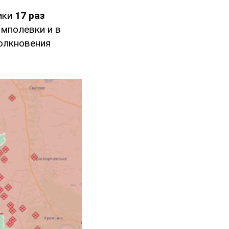
ики
17 раз
Ямполевки и в
толкновения