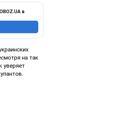
 OBOZ.UA в
украинских
есмотря на так
к уверяет
упантов.