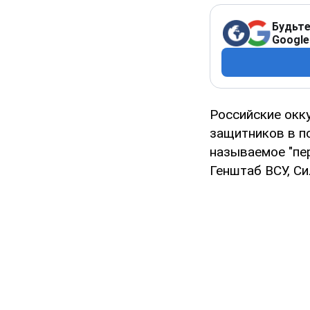
Будьте
Google
Российские окк
защитников в п
называемое "пер
Генштаб ВСУ, С