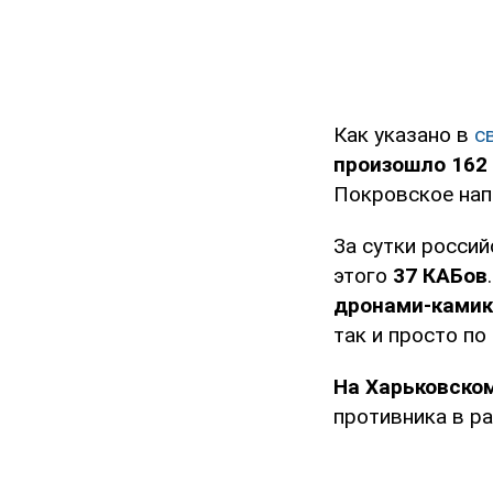
Как указано в
с
произошло 162
Покровское нап
За сутки росси
этого
37 КАБов
дронами-камик
так и просто по
На Харьковско
противника в р