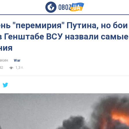
нь "перемирия" Путина, но бои
в Генштабе ВСУ назвали самые
ния
акин
War
42
1,3 т.