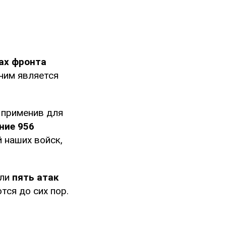
ках фронта
ячим является
, применив для
ние 956
 наших войск,
али
пять атак
ся до сих пор.