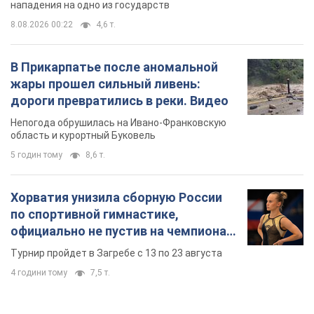
нападения на одно из государств
8.08.2026 00:22
4,6 т.
В Прикарпатье после аномальной
жары прошел сильный ливень:
дороги превратились в реки. Видео
Непогода обрушилась на Ивано-Франковскую
область и курортный Буковель
5 годин тому
8,6 т.
Хорватия унизила сборную России
по спортивной гимнастике,
официально не пустив на чемпионат
Европы основных спортсменов
Турнир пройдет в Загребе с 13 по 23 августа
4 години тому
7,5 т.