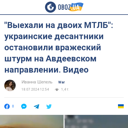
"Выехали на двоих МТЛБ":
украинские десантники
остановили вражеский
штурм на Авдеевском
направлении. Видео
Иванна Шепель
War
18.07.2024 12:54
1,4 т.
0