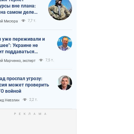
урсы вне плана:
 на самом деле
тует темп войны
7,7 т.
ей Мисюра
 уже переживали и
шее": Украине не
ит поддаваться
аянию из-за
7,5 т.
ей Марченко, эксперт
етного террора
ад проспал угрозу:
сия может проверить
О войной
2,2 т.
ид Невзлин