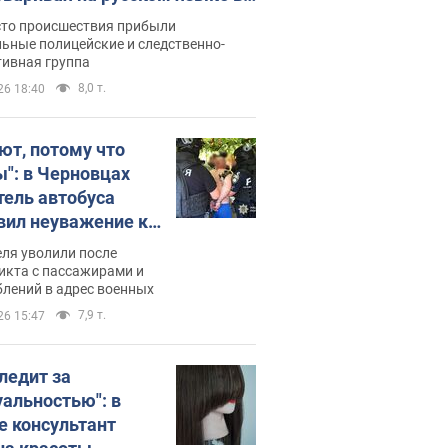
рутке: полиция составила
сто происшествия прибыли
нистративный протокол.
ьные полицейские и следственно-
тивная группа
о
8,0 т.
26 18:40
ют, потому что
ы": в Черновцах
тель автобуса
вил неуважение к
инским военным и
ля уволили после
тился за это.
икта с пассажирами и
лений в адрес военных
о
7,9 т.
26 15:47
следит за
уальностью": в
е консультант