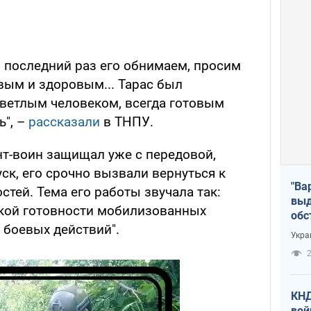
 в последний раз его обнимаем, просим
вым и здоровым... Тарас был
ветлым человеком, всегда готовым
ь", –
рассказали
в ТНПУ.
нт-воин защищал уже с передовой,
уск, его срочно вызвали вернуться к
"Ва
тей. Тема его работы звучала так:
выд
ской готовности мобилизованных
обс
боевых действий".
дро
Укра
офи
2
КНД
вой