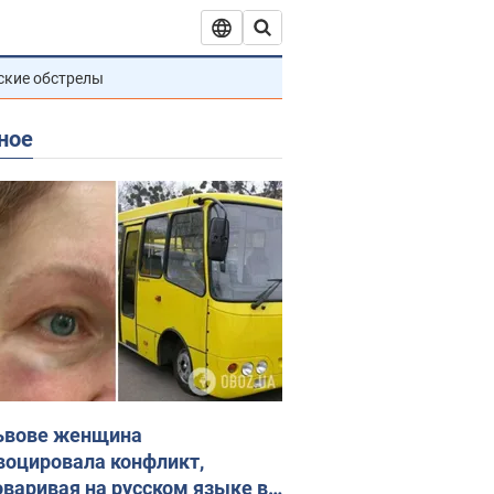
ские обстрелы
ное
ьвове женщина
воцировала конфликт,
оваривая на русском языке в