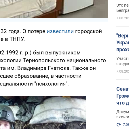
Это пе
Белгр
7.08.20
32 года. О потере
известили
городской
"Вер
же в ТНПУ.
Укра
прох
02.1992 г. р.) был выпускником
плак
Участ
сихологии Тернопольского национального
ежедн
та им. Владимира Гнатюка. Также он
7.08.20
сшее образование, в частности
ециальности "психология".
Сена
Грэм
что 
Докум
эконо
7.0