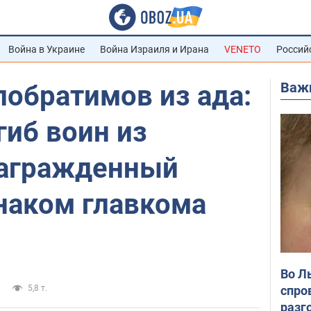
Война в Украине
Война Израиля и Ирана
VENETO
Россий
Важ
обратимов из ада:
гиб воин из
награжденный
наком главкома
Во Л
спро
5,8 т.
разг