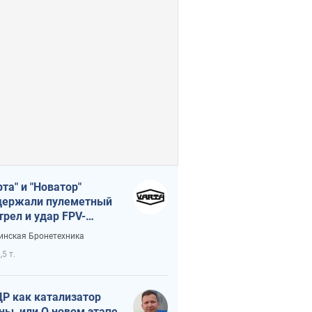
рта" и "Новатор"
ержали пулеметный
трел и удар FPV-
на, сохранив жизнь
инская Бронетехника
церу ВСУ
,5 т.
Р как катализатор
ны, или О новом этапе