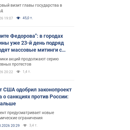
рвый визит главы государства в
ад
45,0 т.
26 19:07
ните Федорова": в городах
ины уже 23-й день подряд
одят массовые митинги с
атами. Фото и видео
ники акций продолжают серию
евных протестов
1,4 т.
26 20:22
т США одобрил законопроект
а о санкциях против России:
дальше
ент предусматривает новые
мические ограничения
3,4 т.
8.2026 20:29