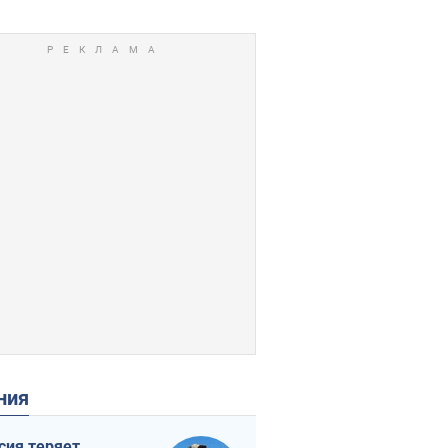
ения
сия теряет