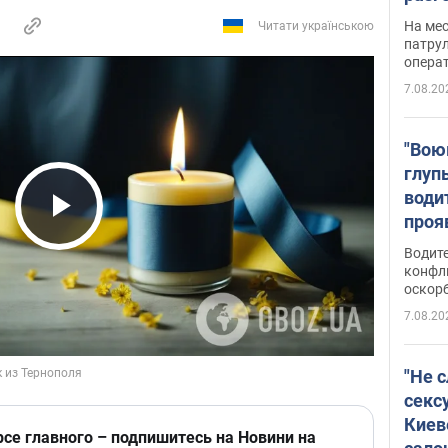
марш
На ме
Читати українською
адми
патрул
опера
Виде
7.08.20
"Вою
глуп
води
проя
Play Video
укра
Водите
попла
конфл
оскорб
Виде
7.08.20
"Не 
секс
Киев
рсе главного – подпишитесь на Новини на