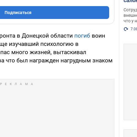
сало
оско
Сотру
Подписаться
посл
внешн
что у 
разг
Фото
7.0
ронта в Донецкой области
погиб
воин
 еще изучавший психологию в
спас много жизней, вытаскивал
 за что был награжден нагрудным знаком