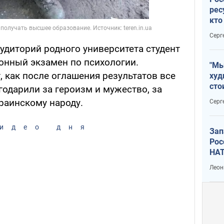
рес
кто
дик
Серг
аудиторий родного университета студент
онный экзамен по психологии.
"Мы
 как после оглашения результатов все
худ
сто
годарили за героизм и мужество, за
отч
раинскому народу.
Серг
рак
идео дня
Зап
Рос
НАТ
Леон