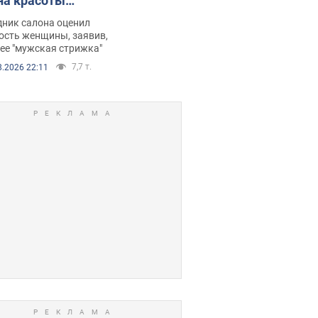
на красоты
рбил женщину
дник салона оценил
е химиотерапии,
ость женщины, заявив,
нее "мужская стрижка"
орелся скандал.
7,7 т.
8.2026 22:11