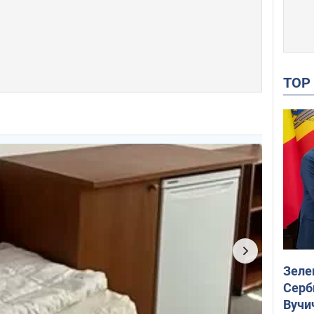
TO
Зеле
Серб
Вучи