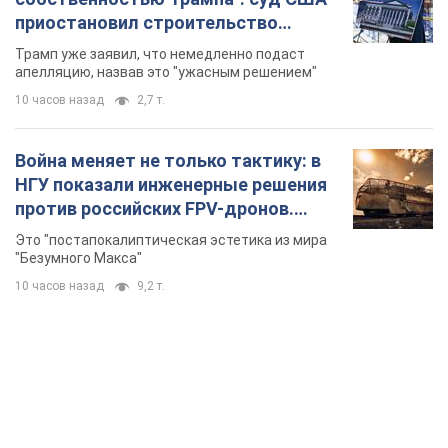
приостановил строительство
бального зала стоимостью 400 млн
Трамп уже заявил, что немедленно подаст
долларов
апелляцию, назвав это "ужасным решением"
10 часов назад
2,7 т.
Война меняет не только тактику: в
НГУ показали инженерные решения
против российских FPV-дронов.
Фото
Это "постапокалиптическая эстетика из мира
"Безумного Макса"
10 часов назад
9,2 т.