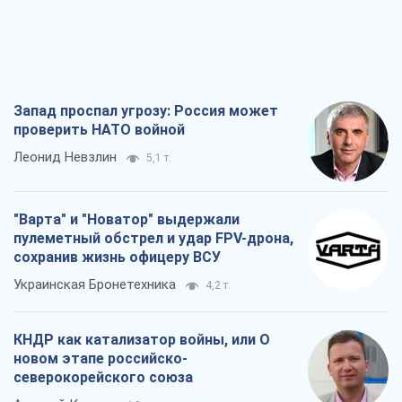
Запад проспал угрозу: Россия может
проверить НАТО войной
Леонид Невзлин
5,1 т.
"Варта" и "Новатор" выдержали
пулеметный обстрел и удар FPV-дрона,
сохранив жизнь офицеру ВСУ
Украинская Бронетехника
4,2 т.
КНДР как катализатор войны, или О
новом этапе российско-
северокорейского союза