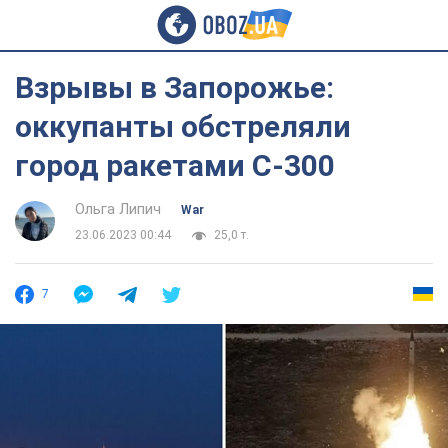
Взрывы в Запорожье:
оккупанты обстреляли
город ракетами С-300
Ольга Липич
War
23.06.2023 00:44
25,0 т.
7