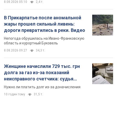
8.08.2026 05:10
2,4 т.
В Прикарпатье после аномальной
жары прошел сильный ливень:
дороги превратились в реки. Видео
Непогода обрушилась на Ивано-Франковскую
область и курортный Буковель
8.08.2026 09:27
34,3 т.
Женщине начислили 729 тыс. грн
долга за газ из-за показаний
неисправного счетчика: судья
вынес неожиданное решение
Нужно ли платить долг из-за доначисления
10 годин тому
31,5 т.