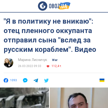
"Я в политику не вникаю":
отец пленного оккупанта
отправил сына "вслед за
русским кораблем". Видео
Марина Лисничук
War
26.03.2022 09:33
112,4 т.
1093