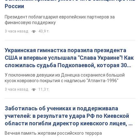
России
Президент поблагодарил европейских партнеров за
финансовую поддержку
3 часа назад
43,9 т.
Украинская гимнастка поразила президента
США и впервые услышала "Слава Украине"! Как
сложилась судьба Подкопаевой, которая 30
лет назад завоевала "золото" Олимпиады
У поклонников девушки из Донецка сохранился большой
кусок коврового покрытия с надписью "Атланта-1996"
3 часа назад
11,3 т.
Заботилась об учениках и поддерживала
учителей: в результате удара РФ по Киевской
области погибли директор киевского лицея, её
муж и внук
Вечная память жертвам российского террора