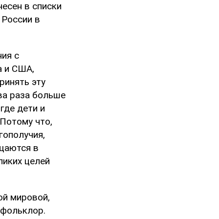
несен в списки
 России в
ния с
а и США,
ринять эту
ва раза больше
где дети и
 Потому что,
гополучия,
щаются в
ликих целей
ой мировой,
 фольклор.