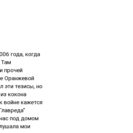
006 года, когда
 Там
и прочей
ле Оранжевой
 эти тезисы, но
 из кокона
к войне кажется
Главреда"
 нас под домом
слушала мои