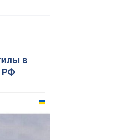
гилы в
ь РФ