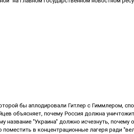
иной" на главном государственном новостном рес
которой бы аплодировали Гитлер с Гиммлером, сп
йцев объясняет, почему Россия должна уничтожи
му название "Украина" должно исчезнуть, почему
о поместить в концентрационные лагеря ради "ве