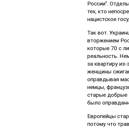
России". Отдель
тех, кто непоср
нацистское госу
Так вот. Украи
вторжением Рос
которые 70 с ли
реальность. Не
за квартиру из-
женщины сжигаю
оправдывая мас
немцы, француз
старые добрые 
было оправдан
Европейцы стар
потому что тра