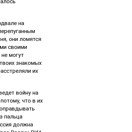
залось
одвале на
перепуганным
ня, они ломятся
еми своими
 не могут
 твоих знакомых
расстреляли их
ведет войну на
потому, что в их
ы оправдывать
з пальца
оссия должна