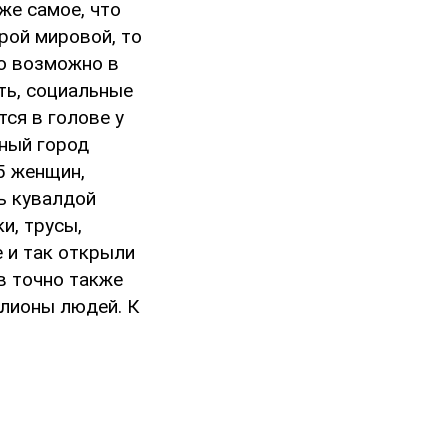
же самое, что
рой мировой, то
то возможно в
сть, социальные
ся в голове у
рный город
5 женщин,
ть кувалдой
и, трусы,
е и так открыли
в точно также
ллионы людей. К