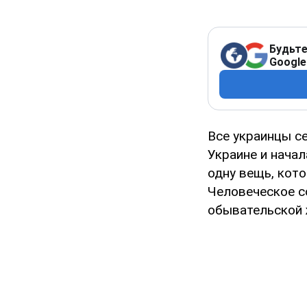
Будьте
Google
Все украинцы с
Украине и нача
одну вещь, кот
Человеческое с
обывательской 