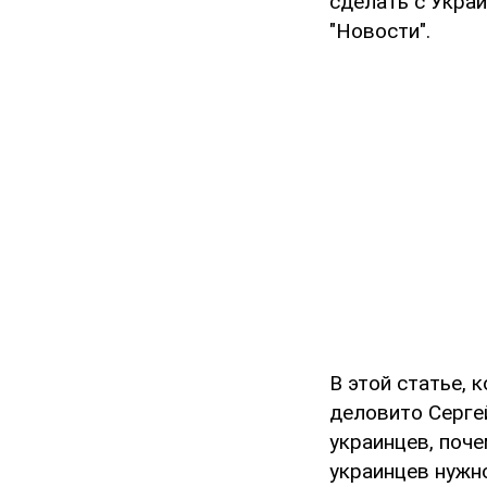
сделать с Укра
"Новости".
В этой статье, 
деловито Серге
украинцев, поче
украинцев нужн