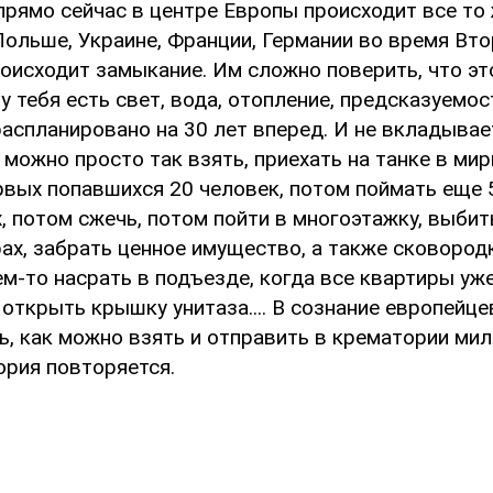
прямо сейчас в центре Европы происходит все то 
Польше, Украине, Франции, Германии во время Вто
роисходит замыкание. Им сложно поверить, что э
 у тебя есть свет, вода, отопление, предсказуемо
аспланировано на 30 лет вперед. И не вкладывает
 можно просто так взять, приехать на танке в ми
рвых попавшихся 20 человек, потом поймать еще 
, потом сжечь, потом пойти в многоэтажку, выби
ах, забрать ценное имущество, а также сковородк
м-то насрать в подъезде, когда все квартиры уж
открыть крышку унитаза.... В сознание европейце
ь, как можно взять и отправить в крематории ми
ория повторяется.