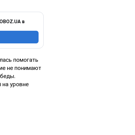
 OBOZ.UA в
улась помогать
ие не понимают
обеды.
 на уровне