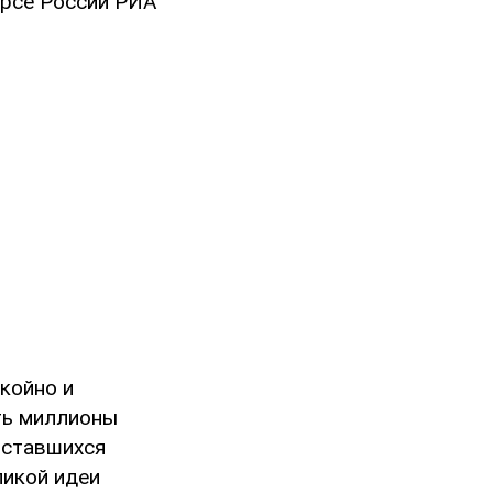
урсе России РИА
окойно и
ть миллионы
 оставшихся
ликой идеи