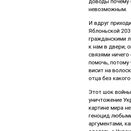
доводы почему б
невозможным.
И вдруг приходи
Яблоньской 203
гражданскими лю
к нам в двери, 
связями ничего 
помочь, потому 
висит на волоск
отца без какого
Этот шок войны 
уничтожение Укр
картине мира н
геноцид любыми
аргументами, ка