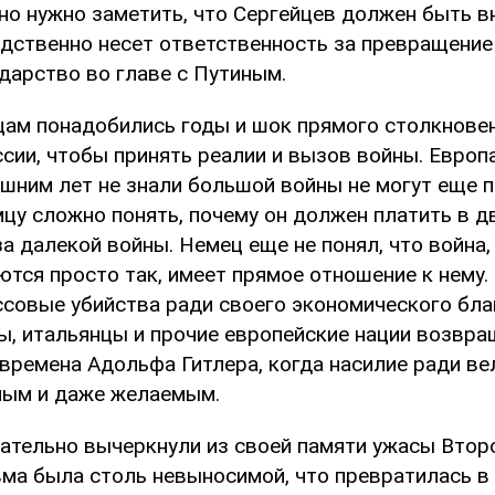
но нужно заметить, что Сергейцев должен быть в
едственно несет ответственность за превращение
дарство во главе с Путиным.
нцам понадобились годы и шок прямого столкнове
сии, чтобы принять реалии и вызов войны. Европ
шним лет не знали большой войны не могут еще п
мцу сложно понять, почему он должен платить в д
за далекой войны. Немец еще не понял, что война, 
тся просто так, имеет прямое отношение к нему.
совые убийства ради своего экономического бла
ы, итальянцы и прочие европейские нации возвра
времена Адольфа Гитлера, когда насилие ради ве
ным и даже желаемым.
ательно вычеркнули из своей памяти ужасы Втор
вма была столь невыносимой, что превратилась в