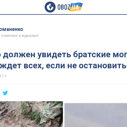
оманенко
 политолог и журналист
 должен увидеть братские мо
 ждет всех, если не остановит
,1 т.