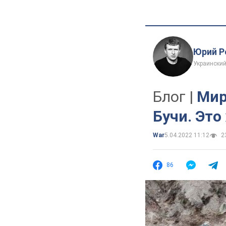
Юрий Р
Украинский
Блог |
Мир
Бучи. Это
War
5.04.2022 11:12
23
86