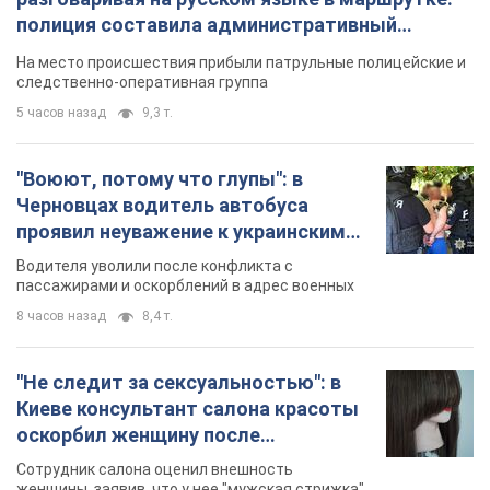
полиция составила административный
протокол. Видео
На место происшествия прибыли патрульные полицейские и
следственно-оперативная группа
5 часов назад
9,3 т.
"Воюют, потому что глупы": в
Черновцах водитель автобуса
проявил неуважение к украинским
военным и поплатился за это.
Водителя уволили после конфликта с
Видео
пассажирами и оскорблений в адрес военных
8 часов назад
8,4 т.
"Не следит за сексуальностью": в
Киеве консультант салона красоты
оскорбил женщину после
химиотерапии, разгорелся скандал.
Сотрудник салона оценил внешность
Фото
женщины, заявив, что у нее "мужская стрижка"