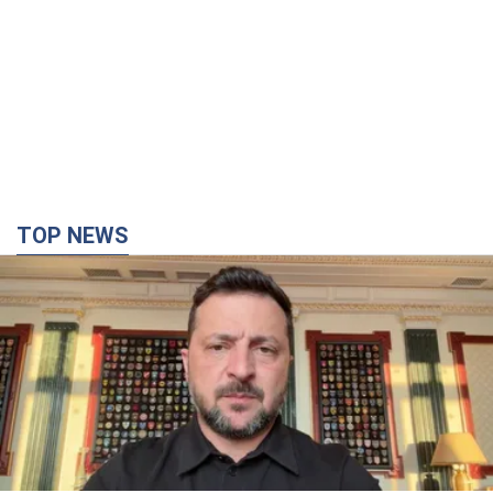
"Защита нашей жизни": Зеленский об
антибаллистической системе FREYJA,
санкциях против России и поддержке аграриев.
Видео
Европейские партнеры присоединяются к совместному
проекту
2 часа назад
34,2 т.
"Балистика убивает людей": Сикорский призвал
обсудить перехват вражеских ракет над
Украиной
Глава МИД Польши призвал сбивать российские ракеты над
Украиной
3 часа назад
6,8 т.