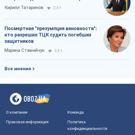
О компании
Команда
Правовая информация
Политика
конфиденциальности
Реклама на сайте
Документы
Редакционная политика
Журналисты OBOZ.UA на месте
событий
OBOZ.UA
Политика
Мир
Расследования
Блоги
Общество
Регионы Украины
Киев
Харьков
Запорожье
Днепр