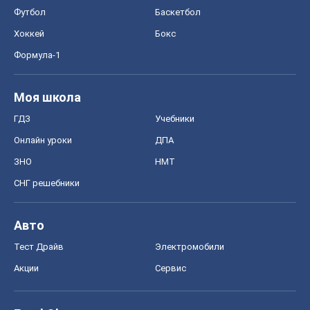
Акции
Сервис
Food Oboz
Рецепты
Напитки
Диеты
Экономика
Рынки и компании
Mакроэкономика
MedOboz
Новости медицины
MAMACLUB
Шоу
Афиша
Сплетни