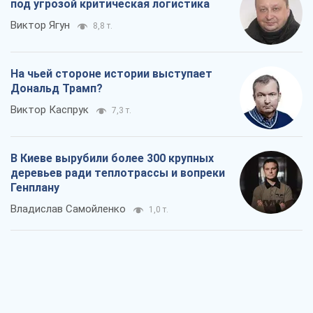
Как атаки Сил обороны Украины
сократили экспорт российских
нефтепродуктов
Андрей Клименко
1,6 т.
Два супертурнира Магучих: спортивній
календарь осени-2026
Александр Липенко
3,6 т.