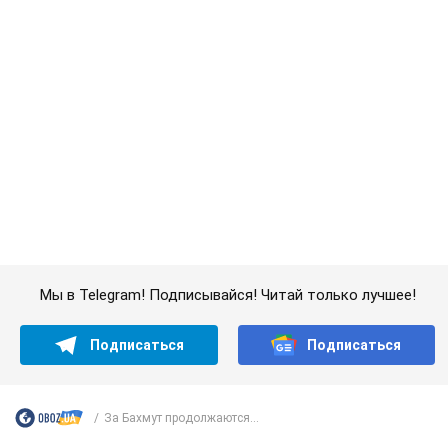
За Бахмут продолжаются...
Важное
Супруга тяжелобольного Джо Байдена
назвала первый симптом, который
сигнализировал о его "агрессивном" раке
Сначала врачи не обратили на это должного внимания