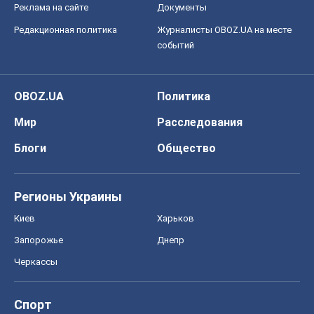
Черкассы
Спорт
Футбол
Баскетбол
Хоккей
Бокс
Формула-1
Моя школа
ГДЗ
Учебники
Онлайн уроки
ДПА
ЗНО
НМТ
СНГ решебники
Авто
Тест Драйв
Электромобили