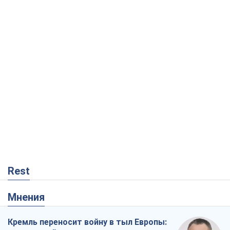
Мнения
Кремль переносит войну в тыл Европы:
под угрозой критическая логистика
Виктор Ягун
8,8 т.
На чьей стороне истории выступает
Дональд Трамп?
Виктор Каспрук
7,3 т.
В Киеве вырубили более 300 крупных
деревьев ради теплотрассы и вопреки
Генплану
Владислав Самойленко
1,0 т.