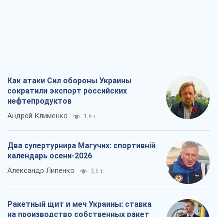
Ракетный щит и меч Украины: ставка
на производство собственных ракет
Кирилл Татаринов
2,3 т.
Посмертная "презумпция виновности":
кто разрешил ТЦК судить погибших
защитников
Марина Ставнійчук
5,5 т.
Все мнения