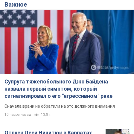
10 часов назад
13,8 т.
Отпуск Леси Никитюк в Карпатах
обернулся скандалом: почему
ведущую несправедливо захейтили
Знаменитость вышла на прямую
коммуникацию в сети и расставила все точки
над "i"
5 часов назад
10,2 т.
Не только из-за зарплаты: почему
украинцы не спешат соглашаться на
вакансии
Чего больше всего не хватает на рынке труда
7 часов назад
2,8 т.