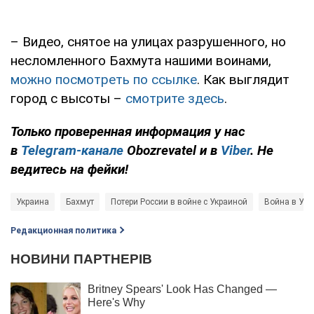
– Видео, снятое на улицах разрушенного, но
несломленного Бахмута нашими воинами,
можно посмотреть по ссылке
. Как выглядит
город с высоты –
смотрите здесь
.
Только проверенная информация у нас
в
Telegram-канале
Obozrevatel и в
Viber
. Не
ведитесь на фейки!
Украина
Бахмут
Потери России в войне с Украиной
Война в Укр
Редакционная политика