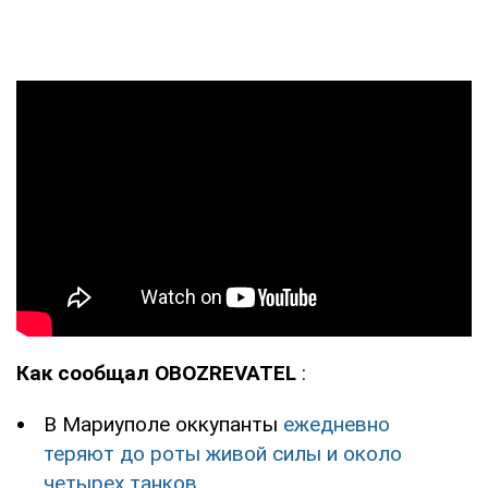
Как сообщал OBOZREVATEL
:
В Мариуполе оккупанты
ежедневно
теряют до роты живой силы и около
четырех танков
.