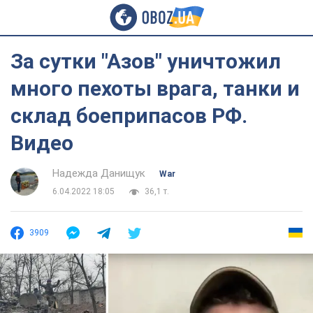
За сутки "Азов" уничтожил
много пехоты врага, танки и
склад боеприпасов РФ.
Видео
Надежда Данищук
War
6.04.2022 18:05
36,1 т.
3909