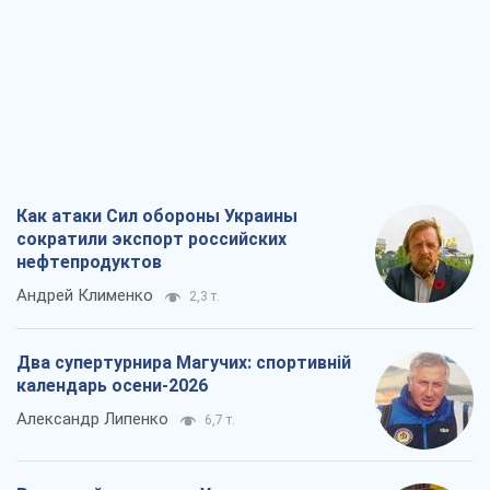
Андрей Клименко
2,3 т.
Два супертурнира Магучих: спортивній
календарь осени-2026
Александр Липенко
6,7 т.
Ракетный щит и меч Украины: ставка
на производство собственных ракет
Кирилл Татаринов
3,0 т.
Посмертная "презумпция виновности":
кто разрешил ТЦК судить погибших
защитников
Марина Ставнійчук
6,9 т.
Все мнения