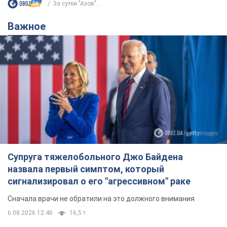
Супруга тяжелобольного Джо Байдена
назвала первый симптом, который
сигнализировал о его "агрессивном" раке
Сначала врачи не обратили на это должного внимания
6.08.2026 12:46
16,5 т.
Отпуск Леси Никитюк в Карпатах
обернулся скандалом: почему
ведущую несправедливо захейтили
Знаменитость вышла на прямую
коммуникацию в сети и расставила все точки
над "i"
6.08.2026 17:32
13,2 т.
"Динамо" с победы стартовало в