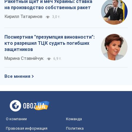
О компании
Команда
Правовая информация
Политика
конфиденциальности
Реклама на сайте
Документы
Редакционная политика
Журналисты OBOZ.UA на месте
событий
OBOZ.UA
Политика
Мир
Расследования
Блоги
Общество