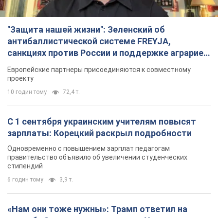
зарплаты: Корецкий раскрыл подробности
Одновременно с повышением зарплат педагогам
правительство объявило об увеличении студенческих
стипендий
6 годин тому
3,9 т.
«Нам они тоже нужны»: Трамп ответил на
просьбу Зеленского о передаче Украине ракет
для Patriot
Американские запасы отдельных видов боеприпасов
ограничены
5 годин тому
1,2 т.