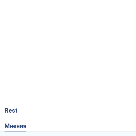
Rest
Мнения
Кремль переносит войну в тыл Европы:
под угрозой критическая логистика
Виктор Ягун
10,2 т.
На чьей стороне истории выступает
Дональд Трамп?
Виктор Каспрук
8,4 т.
О запланированной вырубке более 600