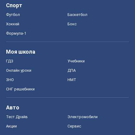
ЗНО
НМТ
СНГ решебники
Авто
Тест Драйв
Электромобили
Акции
Сервис
Food Oboz
Рецепты
Напитки
Диеты
Экономика
Рынки и компании
Mакроэкономика
MedOboz