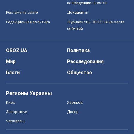
Регионы Украины
Киев
Харьков
Запорожье
Днепр
Черкассы
Спорт
Футбол
Баскетбол
Хоккей
Бокс
Формула-1
Моя школа
ГДЗ
Учебники
Онлайн уроки
ДПА