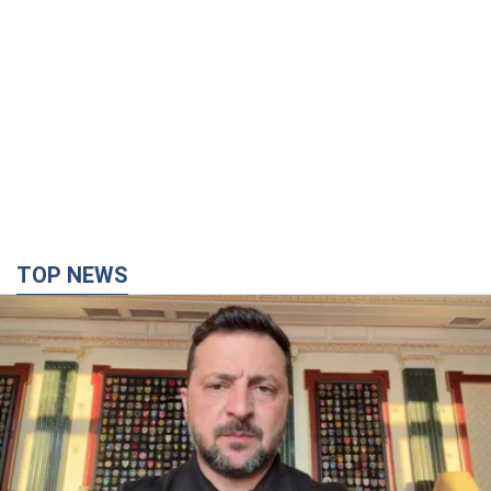
"Защита нашей жизни": Зеленский об
антибаллистической системе FREYJA,
санкциях против России и поддержке аграриев.
Видео
Европейские партнеры присоединяются к совместному
проекту
10 годин тому
72,4 т.
С 1 сентября украинским учителям повысят