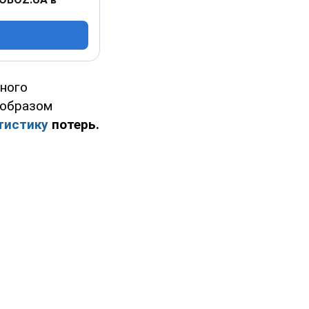
ного
 образом
тистику
потерь.