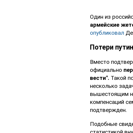
Один из россий
армейские жет
опубликовал
Де
Потери пути
Вместо подтвер
официально
пер
вести".
Такой по
несколько зада
вышестоящим на
компенсаций сем
подтвержден.
Подобные свиде
статистикой вн