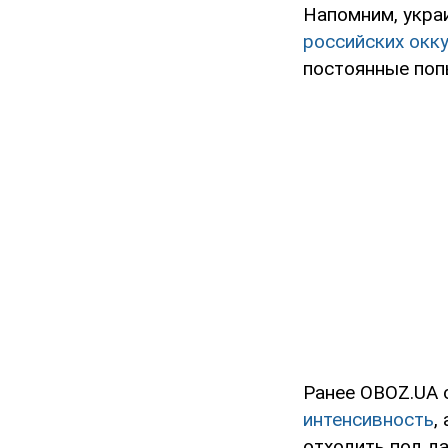
Напомним, укра
российских окк
постоянные поп
Ранее OBOZ.UA 
интенсивность
,
отходить под д