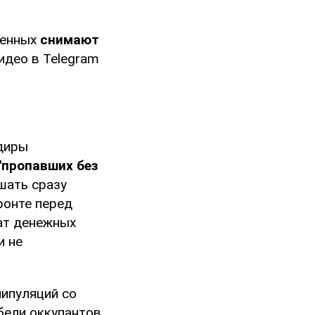
оенных
снимают
део в Telegram
диры
"пропавших без
шать сразу
ронте перед
ат денежных
и не
ипуляций со
бели оккупантов