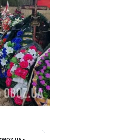
 OBOZ.UA в