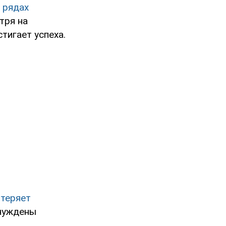
 рядах
тря на
тигает успеха.
 теряет
ынуждены