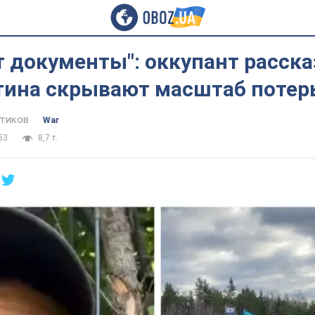
 документы": оккупант рассказ
тина скрывают масштаб потерь
тиков
War
53
8,7 т.