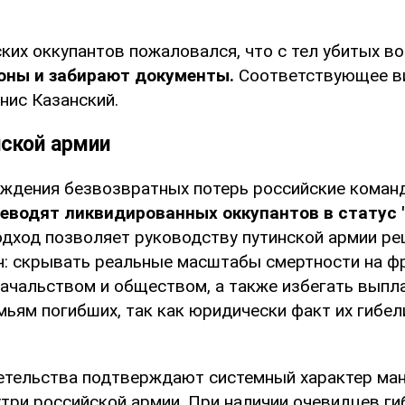
ских оккупантов пожаловался, что с тел убитых в
оны и забирают документы.
Соответствующее ви
нис Казанский.
нской армии
ждения безвозвратных потерь российские коман
еводят ликвидированных оккупантов в статус 
дход позволяет руководству путинской армии ре
ч: скрывать реальные масштабы смертности на ф
чальством и обществом, а также избегать выпл
ьям погибших, так как юридически факт их гибел
тельства подтверждают системный характер ман
утри российской армии. При наличии очевидцев ги