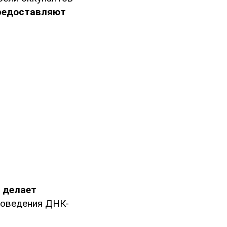
редоставляют
о
делает
роведения ДНК-