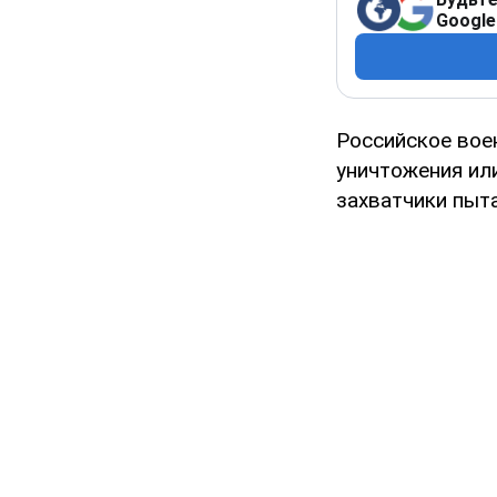
Google
Российское вое
уничтожения ил
захватчики пы