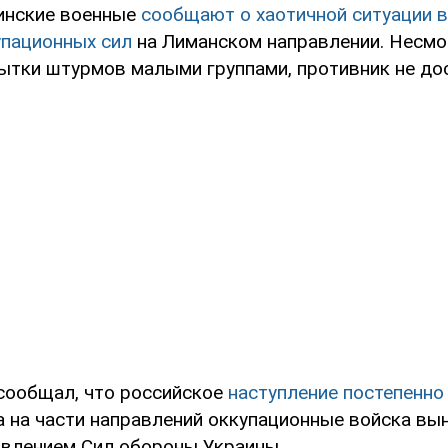
инские военные
сообщают о хаотичной ситуации в
упационных сил
на Лиманском направлении. Несмо
ытки штурмов малыми группами, противник не дос
сообщал, что российское
наступление постепенно
 а на части направлений оккупационные войска в
авлением Сил обороны Украины.