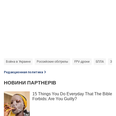
Война в Украине
Российские обстрелы
FPV-дрони
БПЛА
Защ
Редакционная политика