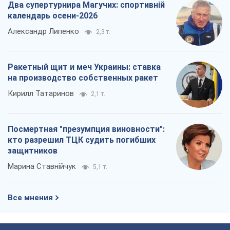
Два супертурнира Магучих: спортивній
календарь осени-2026
Александр Липенко
2,3 т.
Ракетный щит и меч Украины: ставка
на производство собственных ракет
Кирилл Татаринов
2,1 т.
Посмертная "презумпция виновности":
кто разрешил ТЦК судить погибших
защитников
Марина Ставнійчук
5,1 т.
Все мнения