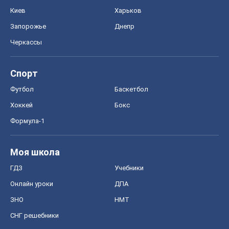
Киев
Харьков
Запорожье
Днепр
Черкассы
Спорт
Футбол
Баскетбол
Хоккей
Бокс
Формула-1
Моя школа
ГДЗ
Учебники
Онлайн уроки
ДПА
ЗНО
НМТ
СНГ решебники