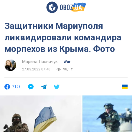
Защитники Мариуполя
ликвидировали командира
морпехов из Крыма. Фото
Марина Лисничук
War
27.03.2022 07:40
98,1 т.
7153