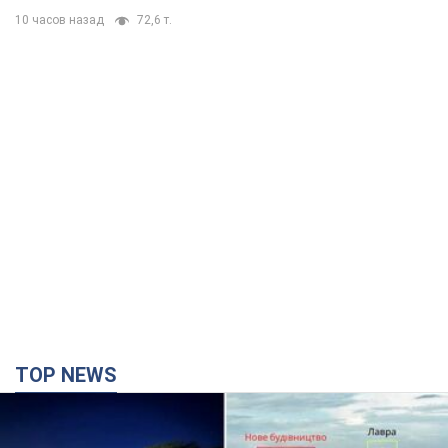
TOP NEWS
Киево-Печерскую лавру закроют 80-метровым