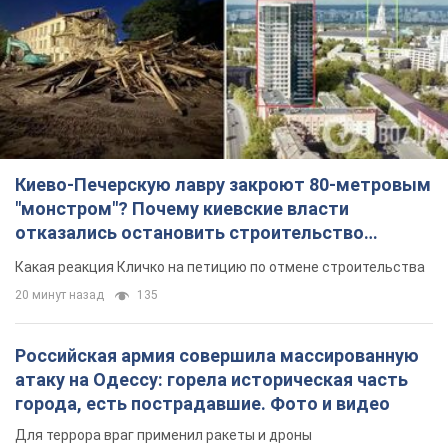
"монстром"? Почему киевские власти
отказались остановить строительство
небоскреба "московского верующего"
Какая реакция Кличко на петицию по отмене строительства
20 минут назад
135
Российская армия совершила массированную
атаку на Одессу: горела историческая часть
города, есть пострадавшие. Фото и видео
Для террора враг применил ракеты и дроны
2 часа назад
51,0 т.
«Они воюют против продовольственной
безопасности мира!» Зеленский заявил, что
российская армия вновь обстреляла порт в
Одессе
Только за неделю против Украины было применено десятки
ракет, большинство из которых – баллистические