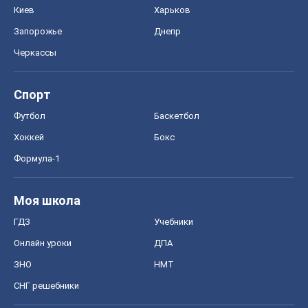
Хоккей
Бокс
Формула-1
Моя школа
ГДЗ
Учебники
Онлайн уроки
ДПА
ЗНО
НМТ
СНГ решебники
Авто
Тест Драйв
Электромобили
Акции
Сервис
Food Oboz
Рецепты
Напитки