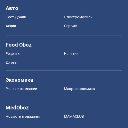
Диеты
Экономика
Рынки и компании
Mакроэкономика
MedOboz
Новости медицины
MAMACLUB
Шоу
Афиша
Сплетни
Красота
Мода
Женский Журнал