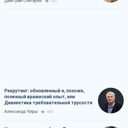
Рекрутинг: обновленный и, похоже,
полезный вражеский опыт, или
Диалектика требовательной трусости
Александр Кирш
603
Ни оружия, ни людей: как Лукашенко
создает новую армию
Игар Тышкевич
16,1 т.
Когда закончится война?
Юрий Христензен
12,0 т.