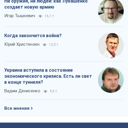
Украина вступила в состояние
экономического кризиса. Есть ли свет
в конце туннеля?
Вадим Денисенко
9,6 т.
Все мнения
О компании
Команда
Правовая информация
Политика
конфиденциальности
Реклама на сайте
Документы
Редакционная политика
Журналисты OBOZ.UA на месте