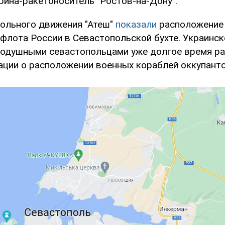
рина-ракетоноситель "Ростов-на-Дону".
ольного движения "Атеш"
показали
расположение
флота России в Севастопольской бухте. Украинск
нодушными севастопольцами уже долгое время р
ции о расположении военных кораблей оккупанто