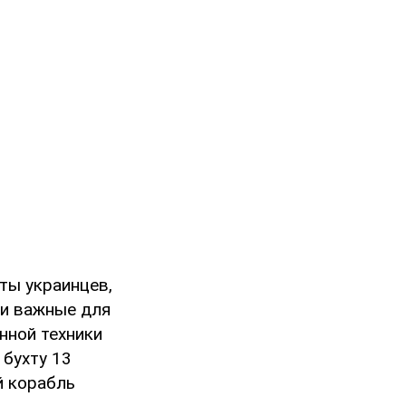
аты украинцев,
ки важные для
нной техники
 бухту 13
й корабль