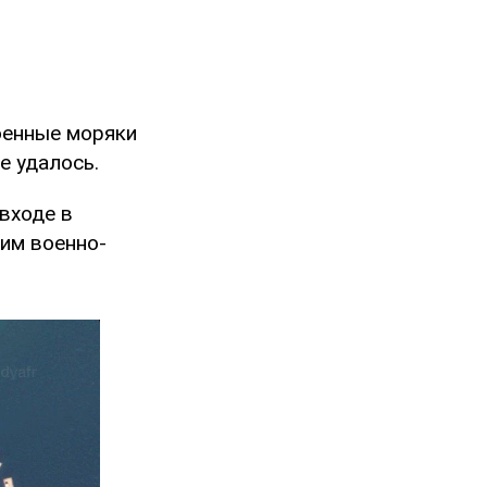
оенные моряки
е удалось.
 входе в
им военно-