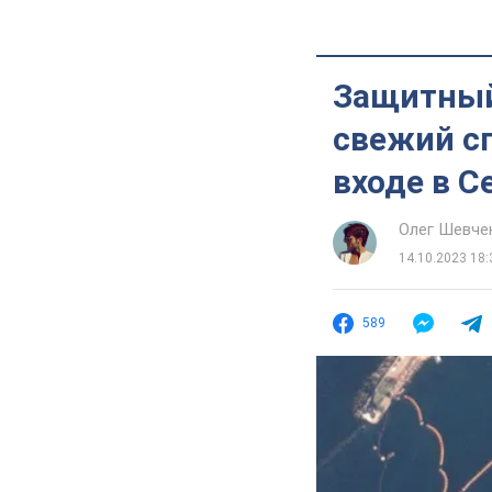
Защитный 
свежий с
входе в С
Олег Шевче
14.10.2023 18:
589