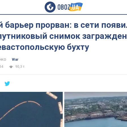
барьер прорван: в сети появи
путниковый снимок загражден
евастопольскую бухту
нко
War
34
90,3 т.