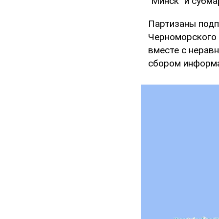
"Минск" и субма
Партизаны подп
Черноморского 
вместе с нерав
сбором информа