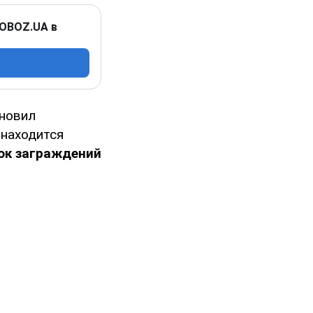
 OBOZ.UA в
новил
 находится
ок заграждений