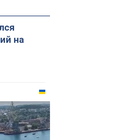
лся
ий на