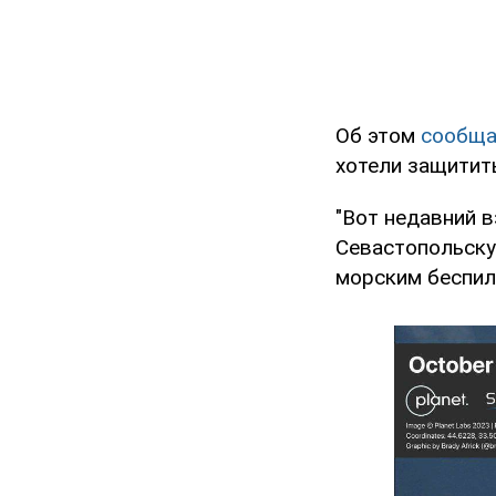
Об этом
сообща
хотели защитить
"Вот недавний в
Севастопольску
морским беспил