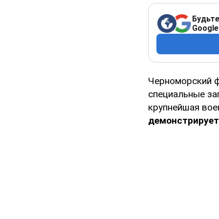
Будьте
Google
Черноморский ф
специальные заг
крупнейшая вое
демонстрирует