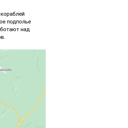
 кораблей
ое подполье
аботают над
в.