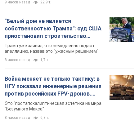
9 часов назад
22,9 т.
"Белый дом не является
собственностью Трампа": суд США
приостановил строительство
бального зала стоимостью 400 млн
Трамп уже заявил, что немедленно подаст
долларов
апелляцию, назвав это "ужасным решением"
8 часов назад
1,7 т.
Война меняет не только тактику: в
НГУ показали инженерные решения
против российских FPV-дронов.
Фото
Это "постапокалиптическая эстетика из мира
"Безумного Макса"
8 часов назад
6,8 т.