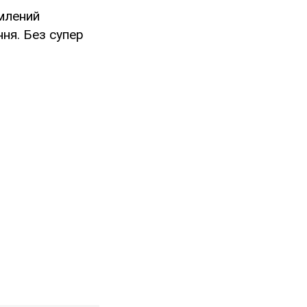
омлений
ння. Без супер