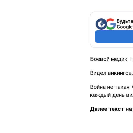
Будьте
Google
Боевой медик. Н
Видел викингов.
Война не такая.
каждый день виж
Далее текст на