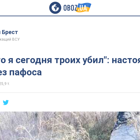
 Брест
жащий ВСУ
то я сегодня троих убил": наст
ез пафоса
25,9 т.