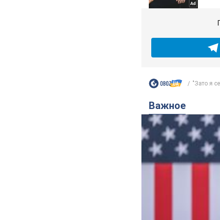
"Зато я се
Важное