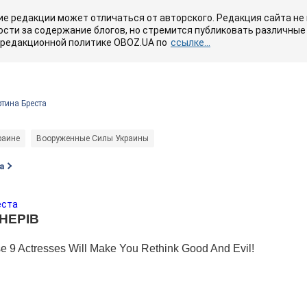
е редакции может отличаться от авторского. Редакция сайта не
сти за содержание блогов, но стремится публиковать различные 
 редакционной политике OBOZ.UA по
ссылке...
тина Бреста
раине
Вооруженные Силы Украины
а
еста