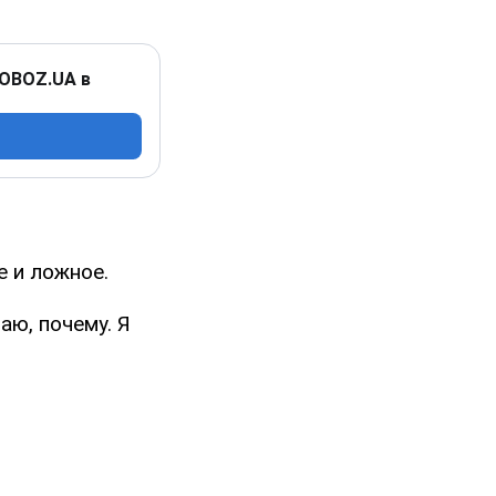
 OBOZ.UA в
е и ложное.
аю, почему. Я