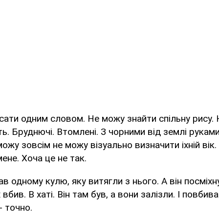
исати одним словом. Не можу знайти спільну рису.
ть. Бруднючі. Втомлені. З чорними від землі рукам
можу зовсім не можу візуально визначити іхній вік
ене. Хоча це не так.
в одному кулю, яку витягли з нього. А він посміхну
 вбив. В хаті. Він там був, а вони залізли. І повбив
- точно.