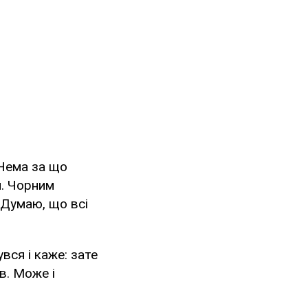
 Нема за що
и. Чорним
. Думаю, що всі
вся і каже: зате
ав. Може і