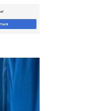
и!
ться