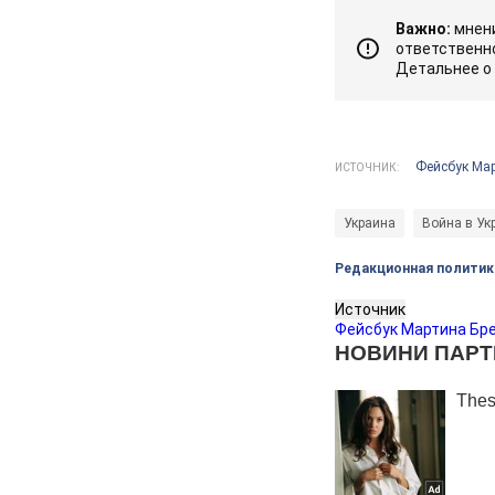
Важно:
мнени
ответственно
Детальнее о
Фейсбук Мар
ИСТОЧНИК:
Украина
Война в Ук
Редакционная политик
Источник
Фейсбук Мартина Бр