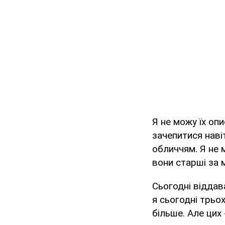
Я не можу їх оп
зачепитися наві
обличчям. Я не 
вони старші за м
Сьогодні віддава
я сьогодні трьох
більше. Але цих 