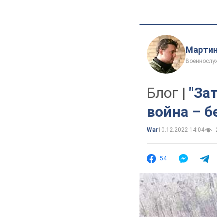
Мартин
Военнослу
Блог |
"За
война – б
War
10.12.2022 14:04
54