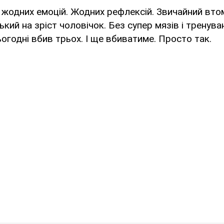
 жодних емоцій. Жодних рефлексій. Звичайний вт
кий на зріст чоловічок. Без супер мязів і тренува
ьогодні вбив трьох. І ще вбиватиме. Просто так.