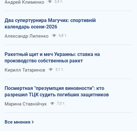
Андрей Клименко
2,4 т.
Два супертурнира Магучих: спортивній
календарь осени-2026
Александр Липенко
6,8 т.
Ракетный щит и меч Украины: ставка на
производство собственных ракет
Кирилл Татаринов
3,1 т.
Посмертная "презумпция виновности": кто
разрешил ТЦК судить погибших защитников
Марина Ставнійчук
7,0 т.
Все мнения