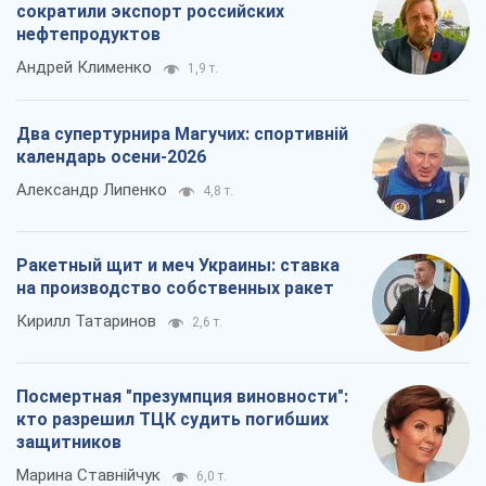
сократили экспорт российских
нефтепродуктов
Андрей Клименко
1,9 т.
Два супертурнира Магучих: спортивній
календарь осени-2026
Александр Липенко
4,8 т.
Ракетный щит и меч Украины: ставка
на производство собственных ракет
Кирилл Татаринов
2,6 т.
Посмертная "презумпция виновности":
кто разрешил ТЦК судить погибших
защитников
Марина Ставнійчук
6,0 т.