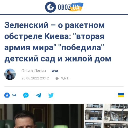
Зеленский – о ракетном
обстреле Киева: "вторая
армия мира" "победила"
детский сад и жилой дом
Ольга Липич
War
26.06.2022 23:12
9,6 т.
54