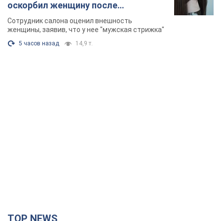
оскорбил женщину после
химиотерапии, разгорелся скандал.
Сотрудник салона оценил внешность
Фото
женщины, заявив, что у нее "мужская стрижка"
5 часов назад
14,9 т.
TOP NEWS