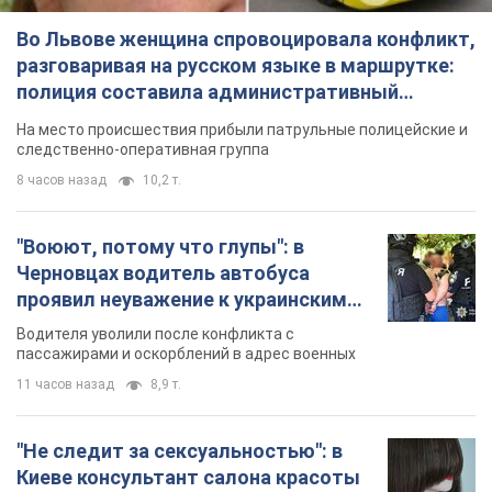
Во Львове женщина спровоцировала конфликт,
разговаривая на русском языке в маршрутке:
полиция составила административный
протокол. Видео
На место происшествия прибыли патрульные полицейские и
следственно-оперативная группа
8 часов назад
10,2 т.
"Воюют, потому что глупы": в
Черновцах водитель автобуса
проявил неуважение к украинским
военным и поплатился за это.
Водителя уволили после конфликта с
Видео
пассажирами и оскорблений в адрес военных
11 часов назад
8,9 т.
"Не следит за сексуальностью": в
Киеве консультант салона красоты