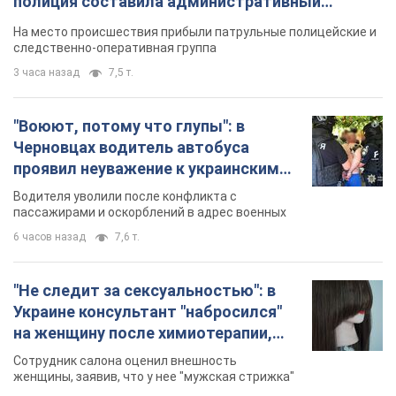
полиция составила административный
протокол. Видео
На место происшествия прибыли патрульные полицейские и
следственно-оперативная группа
3 часа назад
7,5 т.
"Воюют, потому что глупы": в
Черновцах водитель автобуса
проявил неуважение к украинским
военным и поплатился за это.
Водителя уволили после конфликта с
Видео
пассажирами и оскорблений в адрес военных
6 часов назад
7,6 т.
"Не следит за сексуальностью": в
Украине консультант "набросился"
на женщину после химиотерапии,
разгорелся скандал. Фото
Сотрудник салона оценил внешность
женщины, заявив, что у нее "мужская стрижка"