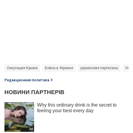
Оккупация Крыма
Война в Украине
украинские партизаны
Нов
Редакционная политика