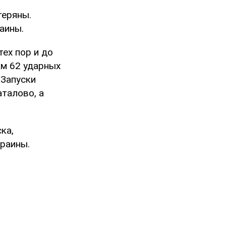
теряны.
аины.
тех пор и до
ам 62 ударных
 Запуски
талово, а
ка,
раины.