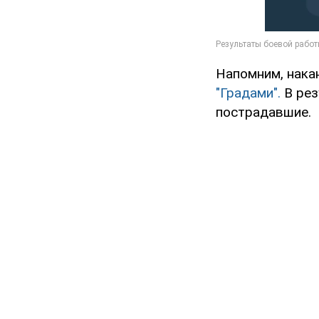
Напомним, накан
"Градами".
В ре
пострадавшие.