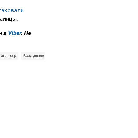
таковали
аинцы.
и в
Viber
. Не
-агрессор
Воздушные силы ВСУ