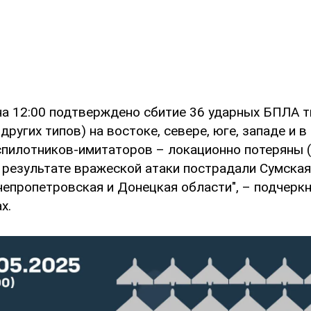
на 12:00 подтверждено сбитие 36 ударных БПЛА т
других типов) на востоке, севере, юге, западе и в
спилотников-имитаторов – локационно потеряны (
 результате вражеской атаки пострадали Сумская
непропетровская и Донецкая области", – подчеркн
х.