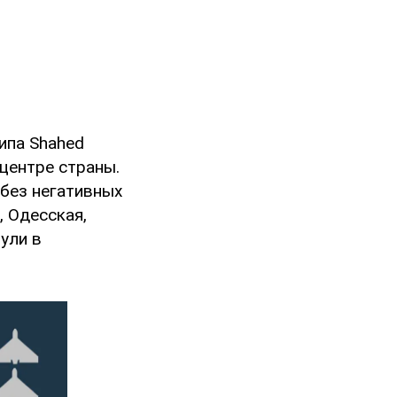
ипа Shahed
 центре страны.
без негативных
, Одесская,
ули в