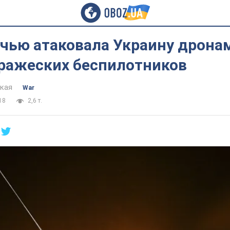
очью атаковала Украину дрона
вражеских беспилотников
цкая
War
18
2,6 т.