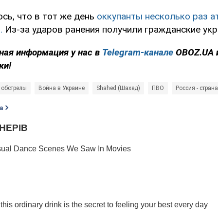
сь, что в тот же день
оккупанты несколько раз а
.
Из-за ударов ранения получили гражданские укр
ная информация у нас в
Telegram-канале
OBOZ.UA 
ки!
 обстрелы
Война в Украине
Shahed (Шахед)
ПВО
Россия - страна
а