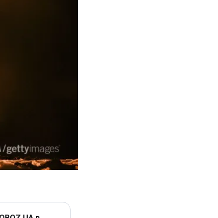
 OBOZ.UA в