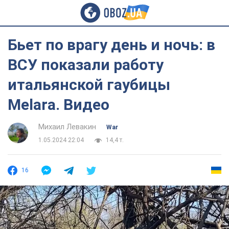
Бьет по врагу день и ночь: в
ВСУ показали работу
итальянской гаубицы
Melara. Видео
Михаил Левакин
War
1.05.2024 22:04
14,4 т.
16