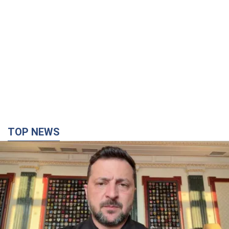
"Защита нашей жизни": Зеленский об
антибаллистической системе FREYJA,
санкциях против России и поддержке аграриев.
Видео
Европейские партнеры присоединяются к совместному
проекту
11 часов назад
83,5 т.
С 1 сентября украинским учителям повысят