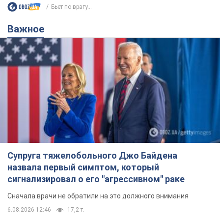
Супруга тяжелобольного Джо Байдена
назвала первый симптом, который
сигнализировал о его "агрессивном" раке
Сначала врачи не обратили на это должного внимания
6.08.2026 12:46
17,2 т.
Отпуск Леси Никитюк в Карпатах
обернулся скандалом: почему
ведущую несправедливо захейтили
Знаменитость вышла на прямую
коммуникацию в сети и расставила все точки
над "i"
6.08.2026 17:32
13,9 т.
"Динамо" с победы стартовало в