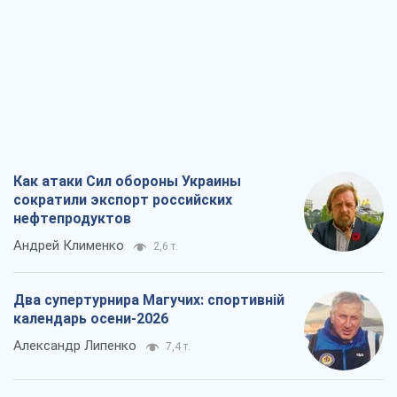
Андрей Клименко
2,6 т.
Два супертурнира Магучих: спортивній
календарь осени-2026
Александр Липенко
7,4 т.
Ракетный щит и меч Украины: ставка
на производство собственных ракет
Кирилл Татаринов
3,3 т.
Посмертная "презумпция виновности":
кто разрешил ТЦК судить погибших
защитников
Марина Ставнійчук
7,4 т.