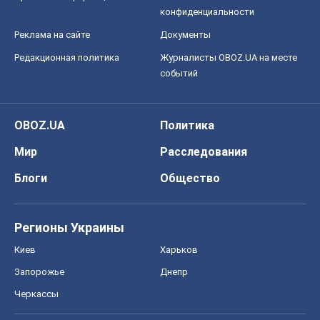
Регионы Украины
Киев
Харьков
Запорожье
Днепр
Черкассы
Спорт
Футбол
Баскетбол
Хоккей
Бокс
Формула-1
Моя школа
ГДЗ
Учебники
Онлайн уроки
ДПА