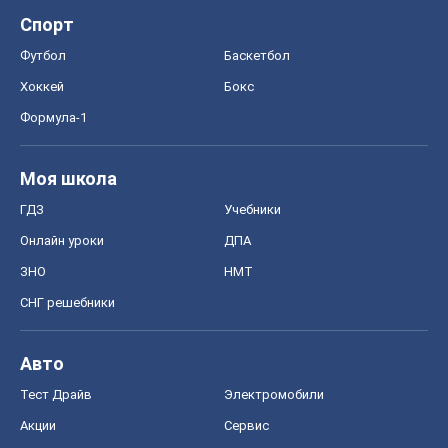
ЗНО
НМТ
СНГ решебники
Авто
Тест Драйв
Электромобили
Акции
Сервис
Food Oboz
Рецепты
Напитки
Диеты
Экономика
Рынки и компании
Mакроэкономика