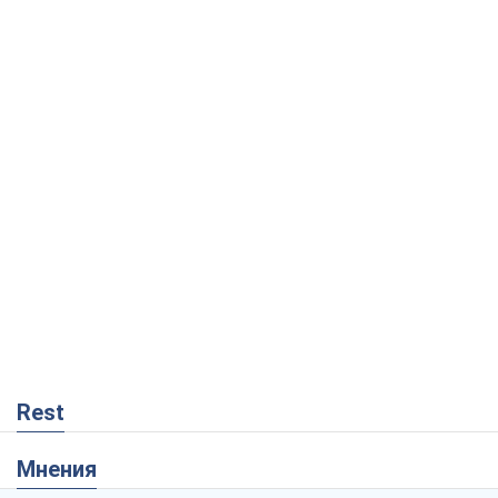
Rest
Мнения
Кремль переносит войну в тыл Европы:
под угрозой критическая логистика
Виктор Ягун
10,6 т.
На чьей стороне истории выступает
Дональд Трамп?
Виктор Каспрук
8,9 т.