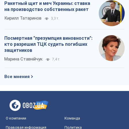
Все мнения
О компании
Команда
Правовая информация
Политика
конфиденциальности
Реклама на сайте
Документы
Редакционная политика
Журналисты OBOZ.UA на месте
событий
OBOZ.UA
Политика
Мир
Расследования
Блоги
Общество