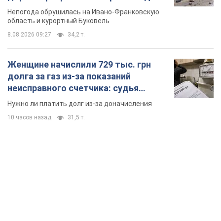
Непогода обрушилась на Ивано-Франковскую
область и курортный Буковель
8.08.2026 09:27
34,2 т.
Женщине начислили 729 тыс. грн
долга за газ из-за показаний
неисправного счетчика: судья
вынес неожиданное решение
Нужно ли платить долг из-за доначисления
10 часов назад
31,5 т.