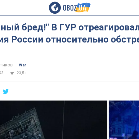
ный бред!" В ГУР отреагирова
ия России относительно обстр
тиков
War
43
23,5 т.