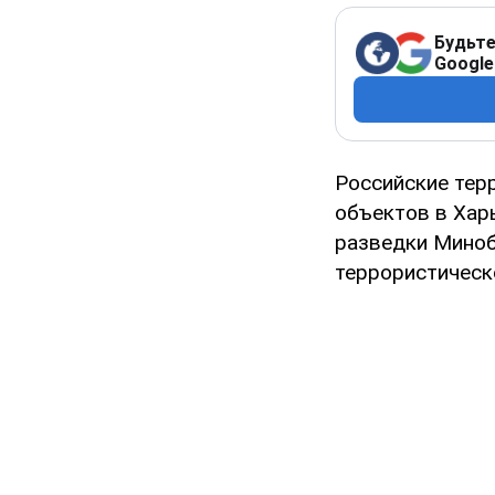
Будьте
Google
Российские тер
объектов в Хар
разведки Миноб
террористическ