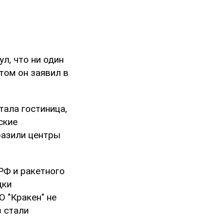
л, что ни один
том он заявил в
тала гостиница,
ские
разили центры
РФ и ракетного
дки
 "Кракен" не
з стали