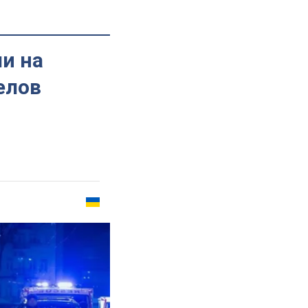
ли на
елов