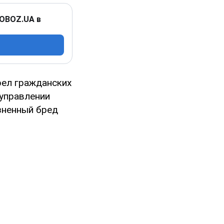
 OBOZ.UA в
рел гражданских
 управлении
зненный бред