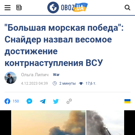
"Большая морская победа":
Снайдер назвал весомое
достижение
контрнаступления ВСУ
Ольга Липич
War
4.12.2023 04:39
2 минуты
17,6 т.
150