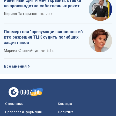
Ракетный щит и меч Украины: ставка
на производство собственных ракет
Кирилл Татаринов
2,8 т.
Посмертная "презумпция виновности":
кто разрешил ТЦК судить погибших
защитников
Марина Ставнійчук
6,5 т.
Все мнения
О компании
Команда
Правовая информация
Политика