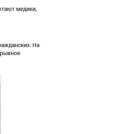
отают медики,
ражданских. На
зрывное