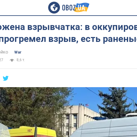
ожена взрывчатка: в оккупиро
прогремел взрыв, есть ранены
юйко
War
27
8,6 т.