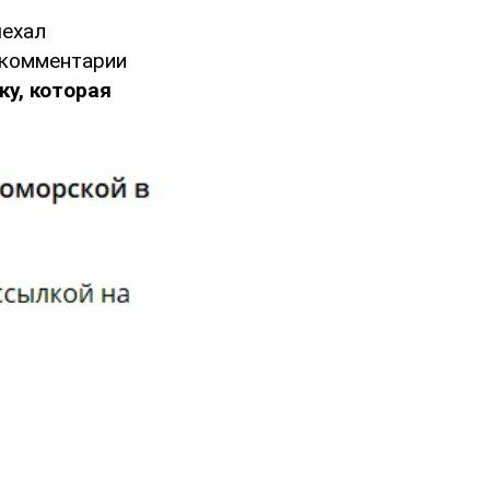
ыехал
 комментарии
у, которая