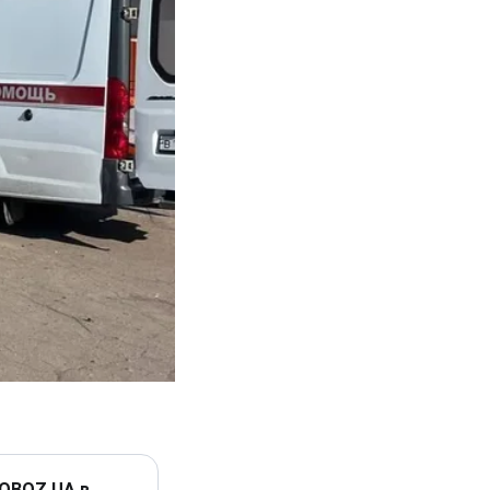
 OBOZ.UA в