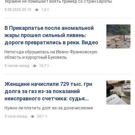
Украине не помешает взять пример со стран Европы
8.08.2026 05:10
1,6 т.
В Прикарпатье после аномальной
жары прошел сильный ливень:
дороги превратились в реки. Видео
Непогода обрушилась на Ивано-Франковскую
область и курортный Буковель
8 часов назад
16,7 т.
Женщине начислили 729 тыс. грн
долга за газ из-за показаний
неисправного счетчика: судья
вынес неожиданное решение
Нужно ли платить долг из-за доначисления
2 часа назад
30,1 т.