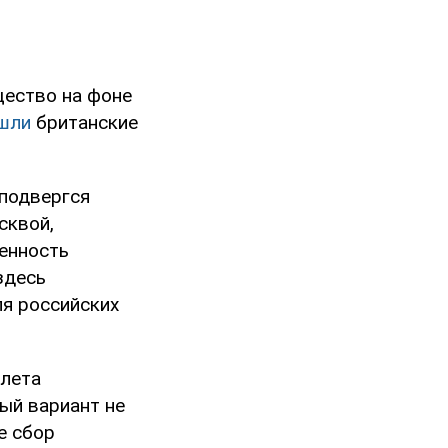
щество на фоне
шли
британские
 подвергся
сквой,
енность
здесь
я российских
олета
ый вариант не
е сбор