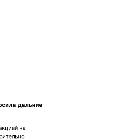
осила дальние
акцией на
осительно