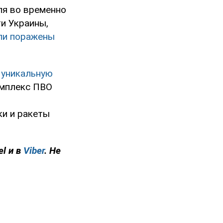
ля во временно
и Украины,
ли поражены
 уникальную
омплекс ПВО
и и ракеты
el и в
Viber
. Не