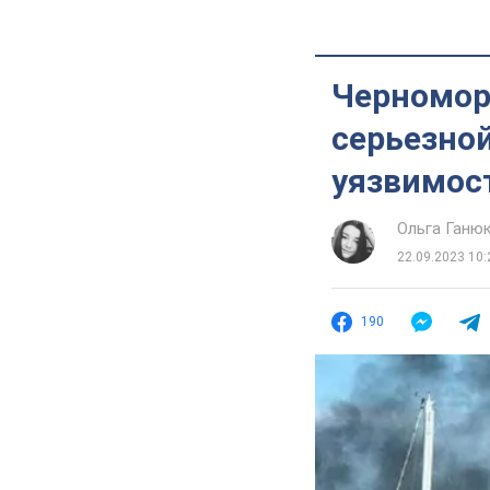
Черномор
серьезной
уязвимос
Ольга Ганю
22.09.2023 10:
190