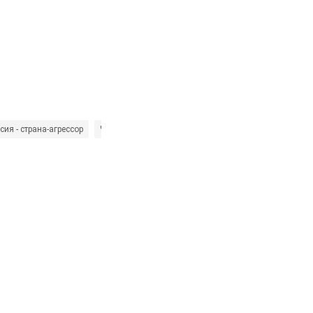
сия - страна-агрессор
Черноморский флот РФ