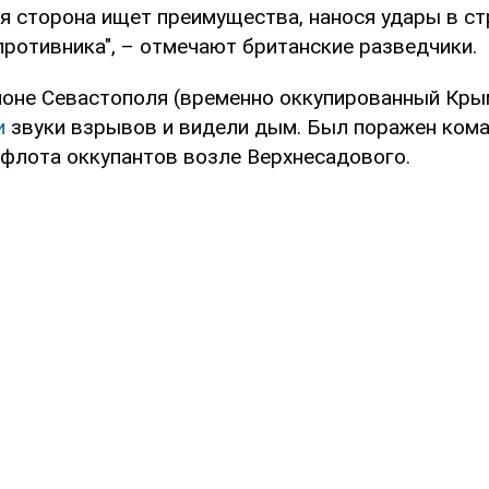
ая сторона ищет преимущества, нанося удары в с
противника", – отмечают британские разведчики.
йоне Севастополя (временно оккупированный Кры
и
звуки взрывов и видели дым. Был поражен ком
флота оккупантов возле Верхнесадового.