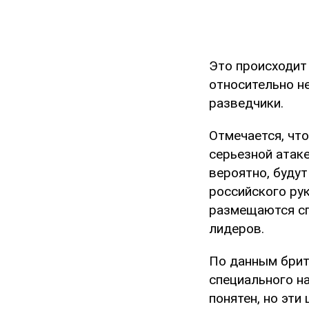
Это происходит
относительно н
разведчики.
Отмечается, что
серьезной атак
вероятно, буду
российского ру
размещаются сп
лидеров.
По данным брит
специального н
понятен, но эт