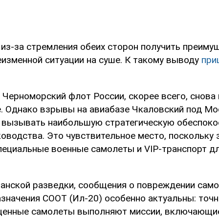
 из-за стремления обеих сторон получить преиму
еизменной ситуации на суше. К такому выводу
при
 Черноморский флот России, скорее всего, снова
е. Однако взрывы на авиабазе Чкаловский под Мо
т вызывать наибольшую стратегическую обеспоко
ководства. Это чувствительное место, поскольку 
ециальные военные самолеты и VIP-транспорт дл
анской разведки, сообщения о повреждении сам
азначения COOT (Ил-20) особенно актуальны: точн
и ценные самолеты выполняют миссии, включающи