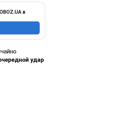
 OBOZ.UA в
ычайно
очередной удар