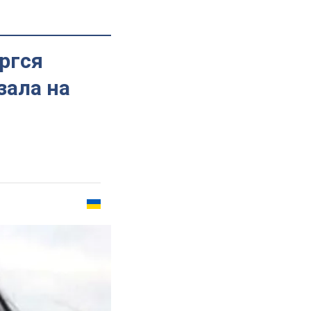
ргся
зала на