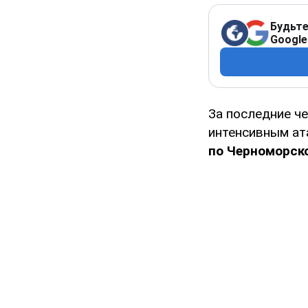
Будьте
Google
За последние че
интенсивным ата
по Черноморск