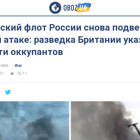
ский флот России снова подве
 атаке: разведка Британии ука
ти оккупантов
кова
War
22
36,7 т.