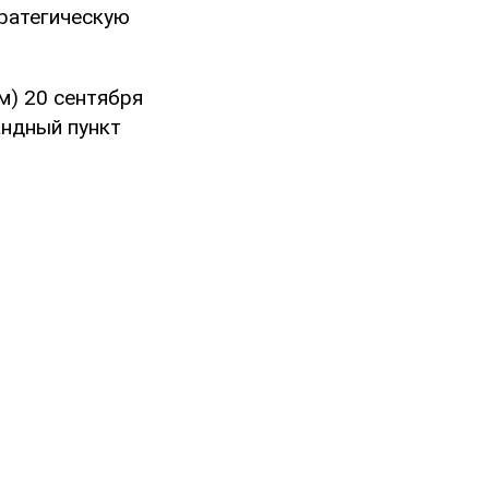
тратегическую
м) 20 сентября
андный пункт