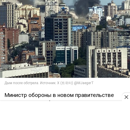
Министр обороны в новом правительстве
Нидерландов Рубен Брекельманс
признался
,
что из-за удара РФ ему еще более болит, ведь
совсем недавно он сам вернулся из Киева.