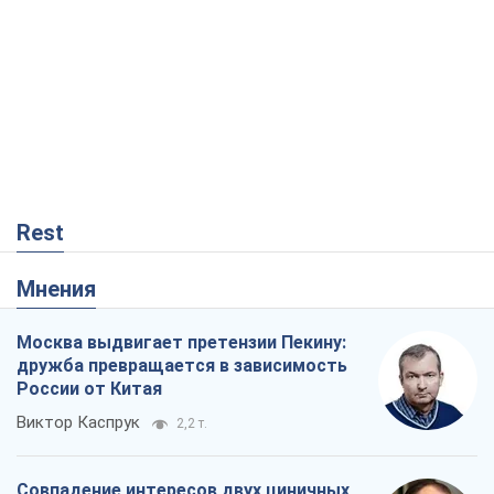
Rest
Мнения
Москва выдвигает претензии Пекину:
дружба превращается в зависимость
России от Китая
Виктор Каспрук
2,2 т.
Совпадение интересов двух циничных
игроков или тайный план Трампа и
Путина?
Виктор Швец
15,2 т.
В плену собственных мифов: как
Константиновка стала главной
идеологической ловушкой для
российских оккупантов