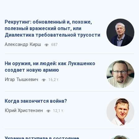
Ни оружия, ни людей: как Лукашенко
создает новую армию
Игар Тышкевич
16,2 т.
Когда закончится война?
Юрий Христензен
12,1 т.
Украина вступила в состояние
экономического кризиса. Есть ли свет
в конце туннеля?
Вадим Денисенко
9,6 т.
Все мнения