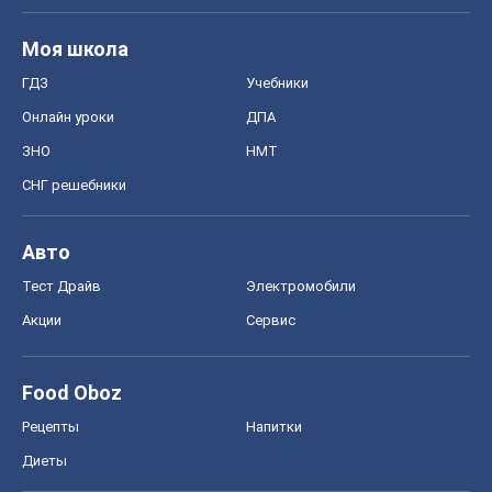
Авто
Тест Драйв
Электромобили
Акции
Сервис
Food Oboz
Рецепты
Напитки
Диеты
Экономика
Рынки и компании
Mакроэкономика
MedOboz
Новости медицины
MAMACLUB