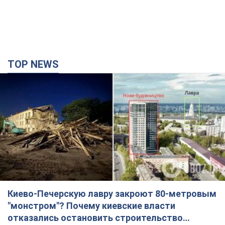
Киево-Печерскую лавру закроют 80-метровым
"монстром"? Почему киевские власти
отказались остановить строительство
небоскреба "московского верующего"
Какая реакция Кличко на петицию по отмене строительства
35 хвилин тому
2,0 т.
Российская армия совершила массированную
атаку на Одессу: горела историческая часть
города, есть пострадавшие. Фото и видео
Для террора враг применил ракеты и дроны