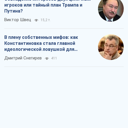
Дмитрий Снегирев
411
Рекрутинг: обновленный и, похоже,
полезный вражеский опыт, или
Диалектика требовательной трусости
Александр Кирш
687