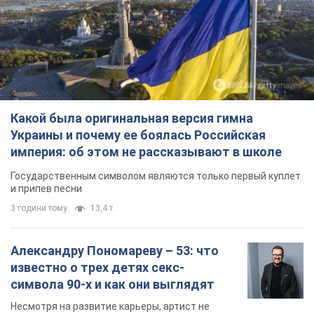
империя: об этом не рассказывают в школе
Государственным символом являются только первый куплет
и припев песни
3 години тому
13,4 т.
Александру Пономареву – 53: что
известно о трех детях секс-
символа 90-х и как они выглядят
Несмотря на развитие карьеры, артист не
забывал о личном счастье
9 годин тому
8,2 т.
В ПриватБанке рассказали,
действительны ли доллары 1996
года: принимают ли обменники и
банки такие купюры
Что делать, если банки и обменники не
принимают старые доллары