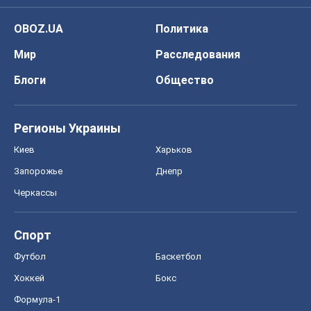
Киев
Харьков
Запорожье
Днепр
Черкассы
Спорт
Футбол
Баскетбол
Хоккей
Бокс
Формула-1
Моя школа
ГДЗ
Учебники
Онлайн уроки
ДПА
ЗНО
НМТ
СНГ решебники