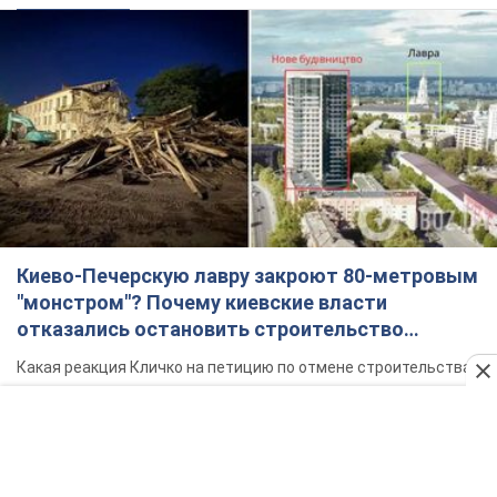
Киево-Печерскую лавру закроют 80-метровым
"монстром"? Почему киевские власти
отказались остановить строительство
небоскреба "московского верующего"
Какая реакция Кличко на петицию по отмене строительства
3 часа назад
29,9 т.
Армия РФ выпустила по Одессе 11 ракет
различных типов и до 100 дронов: горели