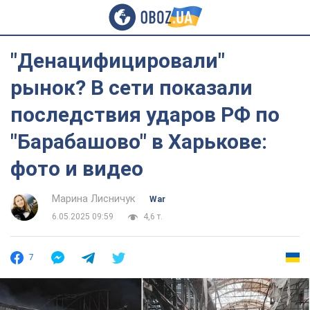
"Денацифицировали"
рынок? В сети показали
последствия ударов РФ по
"Барабашово" в Харькове:
фото и видео
Марина Лисничук
War
6.05.2025 09:59
4,6 т.
7